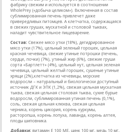
фабрику свежим и используется в соотношении
WholePrey («добыча целиком»). Включенная в состав
сублимированная печень привлечет даже
привередливых питомцев. А клетчатка, содержащаяся
в свежих грушах, мускатной и столовой тыквах,
наладит чувствительное пищеварение.
Состав:
Свежее мясо утки (18%), дегидрированное
мясо утки (17%), цельный зеленый горошек, цельная
красная чечевица, свежие утиные потрошки (печень,
сердце, почки) (7%), утиный жир (6%), свежие груши
сорта «Бартлетт» (4%), цельный нут, цельная зеленая
чечевица, цельный желтый горошек, сушеные утиные
хрящи (2%),клетчатка из чечевицы, морские
водоросли – натуральный и биологически доступный
источник ДГК и ЭПК (1,2%), свежая цельная мускатная
тыква, свежая цельная столовая тыква, сухие бурые
водоросли, сублимированная утиная печень (0,1%),
соль, свежая цельная клюква, свежая цельная
черника, корень цикория, корень куркумы,
расторопша, корень лопуха, лаванда, корень алтея,
плоды шиповника.
Добавки:
витамин Е 100 МЕ, цинк 100 мг, медь 10 мг,