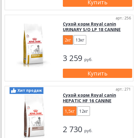
арт.: 256
Сухой корм Royal canin
URINARY S/O LP 18 CANINE
2кг
13кг
3 259
руб.
арт.: 271
Хит продаж
Сухой корм Royal canin
HEPATIC HF 16 CANINE
1,5кг
12кг
2 730
руб.