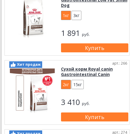
Dog
1кг
3кг
1 891
руб.
арт.: 266
Хит продаж
Сухой корм Royal canin
Gastrointestinal Canin
2кг
15кг
3 410
руб.
арт.: 274
Хит продаж