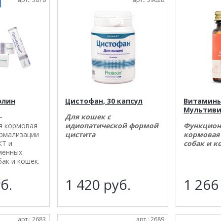
олин
Цистофан, 30 капсул
Витамины
Мультив
–
Для кошек с
я кормовая
идиопатической формой
Функцион
ормализации
цистита
кормовая 
Т и
собак и к
менных
бак и кошек.
б.
1 420
руб.
1 26
арт.: 2683
арт.: 2689