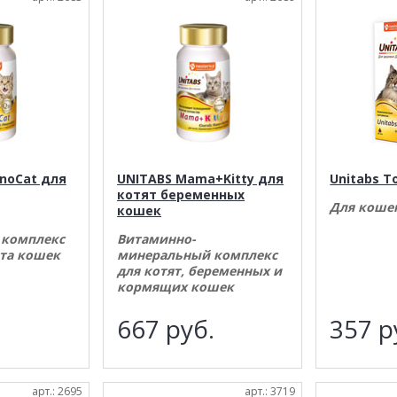
noCat для
UNITABS Mama+Kitty для
Unitabs T
котят беременных
Для коше
кошек
 комплекс
Витаминно-
та кошек
минеральный комплекс
для котят, беременных и
кормящих кошек
.
667
руб.
357
р
арт.: 2695
арт.: 3719