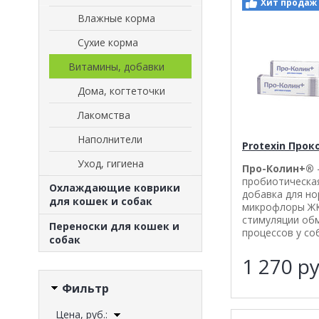
Хит продаж
Влажные корма
Сухие корма
Витамины, добавки
Дома, когтеточки
Лакомства
Наполнители
Protexin Прок
Уход, гигиена
Про-Колин+®
пробиотическа
Охлаждающие коврики
добавка для н
для кошек и собак
микрофлоры ЖК
стимуляции об
Переноски для кошек и
процессов у со
собак
1 270
ру
Фильтр
Цена, руб.: