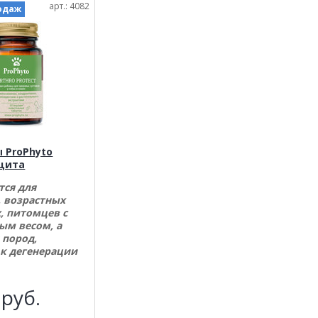
арт.: 4082
одаж
 ProPhyto
щита
тся для
 возрастных
, питомцев с
ым весом, а
 пород,
 к дегенерации
7
руб.