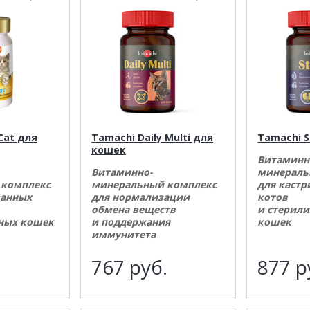
Cat для
Tamachi Daily Multi для
Tamachi S
кошек
Витаминн
Витаминно-
минераль
 комплекс
минеральный комплекс
для каст
ванных
для нормализации
котов
обмена веществ
и стерил
ных кошек
и поддержания
кошек
иммунитета
.
767
руб.
877
р