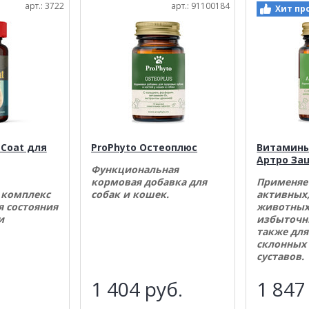
арт.: 3722
арт.: 91100184
Хит пр
 Coat для
ProPhyto Остеоплюс
Витамины
Артро За
Функциональная
кормовая добавка для
Применяе
 комплекс
собак и кошек.
активных,
я состояния
животных
и
избыточн
также для
склонных
суставов.
.
1 404
руб.
1 84