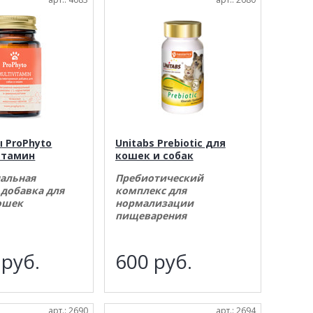
 ProPhyto
Unitabs Prebiotic для
итамин
кошек и собак
альная
Пребиотический
добавка для
комплекс для
ошек
нормализации
пищеварения
6
руб.
600
руб.
арт.: 2690
арт.: 2694