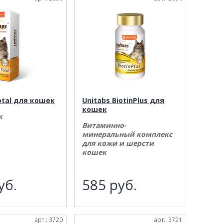
otal для кошек
Unitabs BiotinPlus для
кошек
к
Витаминно-
минеральный комплекс
для кожи и шерсти
кошек
уб.
585
руб.
арт.: 3720
арт.: 3721