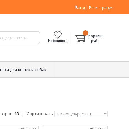
Вход
Регистрация
Корзина
Избранное
руб.
оски для кошек и собак
оваров:
15
Сортировать
|
арт.: 4083
арт.: 2680