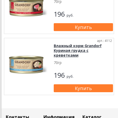
70гр
196
руб.
арт.: 4112
Влажный корм Grandorf
Куриная грудка с
креветками
70гр
196
руб.
Контакты
Информация
Каталог