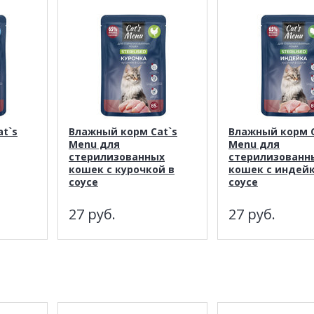
t`s
Влажный корм Cat`s
Влажный корм C
Menu для
Menu для
стерилизованных
стерилизованн
кошек с курочкой в
кошек с индейк
соусе
соусе
27
руб.
27
руб.