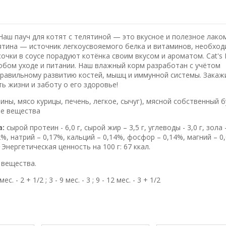
Наш пауч для котят с телятиной — это вкусное и полезное лако
ятина — источник легкоусвояемого белка и витаминов, необход
очки в соусе порадуют котёнка своим вкусом и ароматом. Cat'
собом уходе и питании. Наш влажный корм разработан с учётом
равильному развитию костей, мышц и иммунной системы. Закажи
ь жизни и заботу о его здоровье!
ны, мясо курицы, печень, легкое, сычуг), мясной собственный б
ые вещества
а:
сырой протеин - 6,0 г, сырой жир – 3,5 г, углеводы - 3,0 г, зола –
0,2%, натрий – 0,17%, кальций – 0,14%, фосфор – 0,14%, магний – 0
. Энергетическая ценность на 100 г: 67 ккал.
 вещества.
с. - 2 + 1/2 ; 3 - 9 мес. - 3 ; 9 - 12 мес. - 3 + 1/2