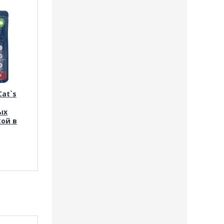
at`s
ых
ой в