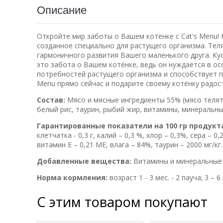
Описание
Откройте мир заботы о Вашем котёнке с Cat's Menu! 
созданное специально для растущего организма. Тел
гармоничного развития Вашего маленького друга. Кус
это забота о Вашем котёнке, ведь он нуждается в о
потребностей растущего организма и способствует п
Menu прямо сейчас и подарите своему котёнку радост
Состав:
Мясо и мясные ингредиенты 55% (мясо теляти
белый рис, таурин, рыбий жир, витамины, минеральн
Гарантированные показатели на 100 гр продукт
клетчатка - 0,3 г, калий – 0,3 %, хлор – 0,3%, сера – 
витамин Е – 0,21 МЕ, влага – 84%, таурин – 2000 мг/кг
Добавленные вещества:
Витамины и минеральные
Норма кормления:
возраст 1 - 3 мес. - 2 пауча; 3 – 6 ме
С этим товаром покупают