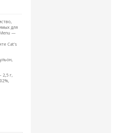
мство,
имых для
s Menu —
те Cat's
ульон,
 2,5 г,
,02%,