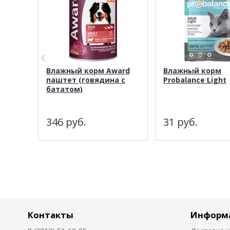
Влажный корм Award
Влажный корм
паштет (говядина с
Probalance Light
бататом)
346
руб.
31
руб.
Контакты
Информ