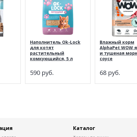
Наполнитель Ok-Lock
Влажный корм
для котят
AlphaPet WOW я
растительный
и тушеная морк
комкующийся, 5 л
соусе
590
руб.
68
руб.
ация
Каталог