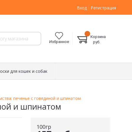
Вход
Регистрация
Корзина
Избранное
руб.
оски для кошек и собак
мства: печенье с говядиной и шпинатом
иной и шпинатом
100гр