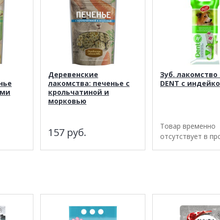
Деревенские
Зуб. лакомство 
нье
лакомства: печенье с
DENT с индейк
ами
крольчатиной и
морковью
Товар временно
157
руб.
отсутствует в п