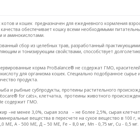
 котов и кошек предназначен для ежедневного кормления взро
о качества обеспечивает кошку всеми необходимыми питательн
и и аминокислотами.
тованный сбор из целебных трав, разработанный практикующими
ляющим и тонизирующим свойствами, способствует долголети
нсервированные корма ProBalance® не содержат ГМО, красителей
кислоту для организма кошек. Специально подобранное сырье и
чество продукта.
рыба и рыбные субпродукты, протеины растительного происхож
itocare® for cats», клетчатка, протеины животного происхожден
Не содержит ГМО.
жир –не менее 3,0%, сырая зола – не более 2,5%, сырая клетчат
минеральные вещества в пересчете на сухое вещество в 100 г, не
 МЕ, А - 500 МЕ, Д – 50 МЕ, Fe – 8,0 мг, Mn - 0,75 мг, Cu - 0,5 мг.