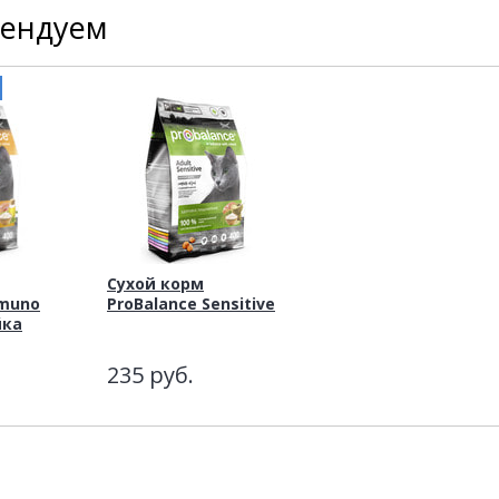
мендуем
Сухой корм
mmuno
ProBalance Sensitive
йка
235
руб.