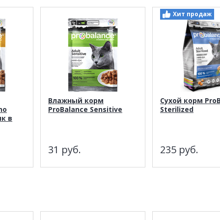
Хит продаж
Влажный корм
Сухой корм Pro
no
ProBalance Sensitive
Sterilized
ик в
31
руб.
235
руб.