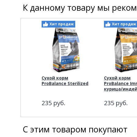
К данному товару мы реко
Хит продаж
Хит продаж
Сухой корм
Сухой корм
ProBalance Sterilized
ProBalance I
курица/инде
235
руб.
235
руб.
С этим товаром покупают