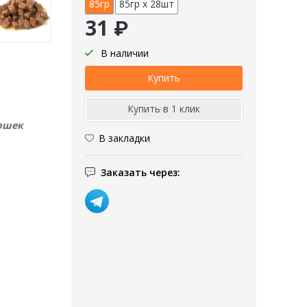
85гр
85гр х 28шт
31 ₽
В наличии
ошек
В закладки
Заказать через: