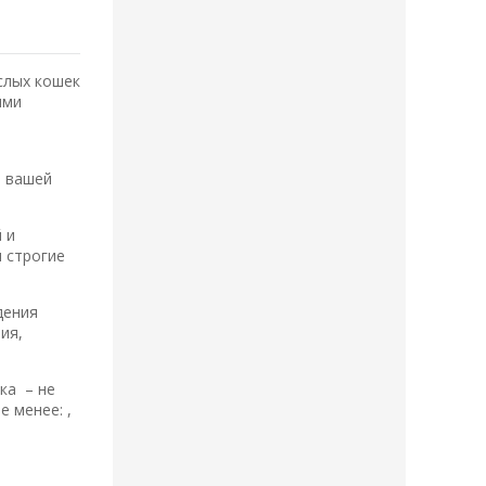
слых кошек
ыми
ю вашей
 и
 строгие
дения
ия,
ка – не
 менее: ,