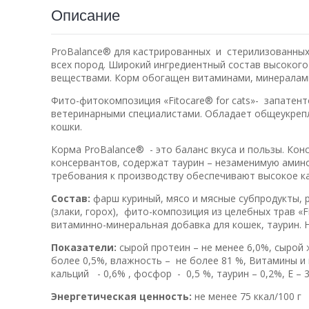
Описание
ProBalance® для кастрированных и стерилизованных
всех пород. Широкий ингредиентный состав высоког
веществами. Корм обогащен витаминами, минералам
Фито-фитокомпозиция «Fitocare® for cats»- запатен
ветеринарными специалистами. Обладает общеукреп
кошки.
Корма ProBalance® - это баланс вкуса и пользы. Ко
консервантов, содержат таурин – незаменимую амино
требования к производству обеспечивают высокое ка
Состав:
фарш куриный, мясо и мясные субпродукты, 
(злаки, горох), фито-композиция из целебных трав «F
витаминно-минеральная добавка для кошек, таурин. 
Показатели:
сырой протеин – не менее 6,0%, сырой 
более 0,5%, влажность – не более 81 %, Витамины и 
кальций - 0,6% , фосфор - 0,5 %, таурин – 0,2%, Е – 3,0
Энергетическая ценность:
не менее 75 ккал/100 г