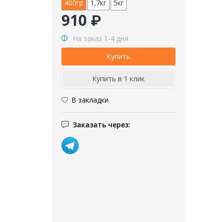
400гр
1,7кг
5кг
910 ₽
На заказ 1-4 дня
В закладки
Заказать через: