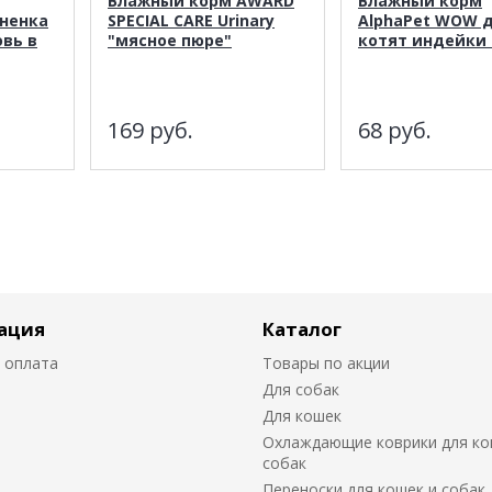
Влажный корм AWARD
Влажный корм
гненка
SPECIAL CARE Urinary
AlphaPet WOW 
вь в
"мясное пюре"
котят индейки 
169
руб.
68
руб.
ация
Каталог
 оплата
Товары по акции
Для собак
Для кошек
Охлаждающие коврики для ко
собак
Переноски для кошек и собак