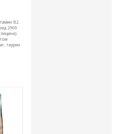
итамин B2
орид 2900
глицина):
атом
мг; таурин