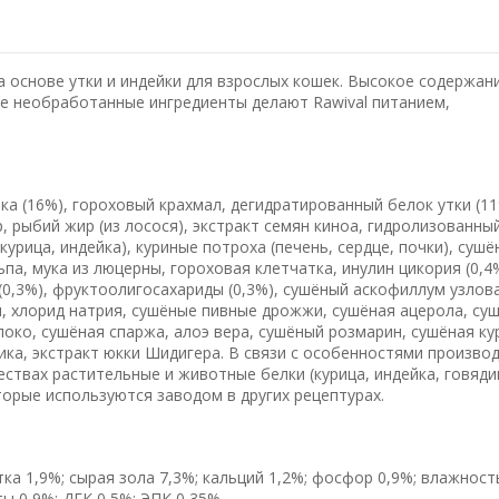
 основе утки и индейки для взрослых кошек. Высокое содержани
ые необработанные ингредиенты делают Rawival питанием,
ка (16%), гороховый крахмал, дегидратированный белок утки (11
, рыбий жир (из лосося), экстракт семян киноа, гидролизованны
курица, индейка), куриные потроха (печень, сердце, почки), суш
па, мука из люцерны, гороховая клетчатка, инулин цикория (0,4
(0,3%), фруктоолигосахариды (0,3%), сушёный аскофиллум узлов
, хлорид натрия, сушёные пивные дрожжи, сушёная ацерола, су
локо, сушёная спаржа, алоэ вера, сушёный розмарин, сушёная ку
ика, экстракт юкки Шидигера. В связи с особенностями произво
ствах растительные и животные белки (курица, индейка, говяди
которые используются заводом в других рецептурах.
ка 1,9%; сырая зола 7,3%; кальций 1,2%; фосфор 0,9%; влажност
ы 0,9%; ДГК 0,5%; ЭПК 0,35%.