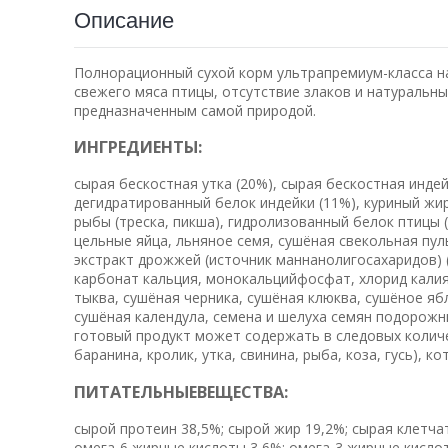
Описание
Полнорационный сухой корм ультрапремиум-класса на
свежего мяса птицы, отсутствие злаков и натуральн
предназначенным самой природой.
И
Н
Г
Р
Е
Д
И
Е
Н
Т
Ы
:
сырая бескостная утка (20%), сырая бескостная индей
дегидратированный белок индейки (11%), куриный жир
рыбы (треска, пикша), гидролизованный белок птицы (
цельные яйца, льняное семя, сушёная свекольная пуль
экстракт дрожжей (источник маннанолигосахаридов) 
карбонат кальция, монокальцийфосфат, хлорид калия
тыква, сушёная черника, сушёная клюква, сушёное яб
сушёная календула, семена и шелуха семян подорожн
готовый продукт может содержать в следовых количе
баранина, кролик, утка, свинина, рыба, коза, гусь), 
П
И
Т
А
Т
Е
Л
Ь
Н
Ы
Е
В
Е
Щ
Е
С
Т
В
А
:
сырой протеин 38,5%; сырой жир 19,2%; сырая клетчат
омега-6 жирные кислоты 3,6%; омега-3 жирные кислот