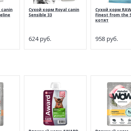
 canin
Сухой корм Royal canin
Сухой корм RAW
eline
Sensible 33
Finest from the 
котят
624
руб.
958
руб.