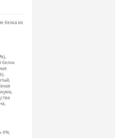
е белка из
%),
й белок
ёные
%),
атый,
шёная
ркума,
дства
на,
ь 6%;