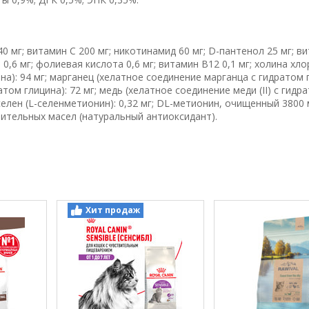
 мг; витамин C 200 мг; никотинамид 60 мг; D-пантенол 25 мг; в
н 0,6 мг; фолиевая кислота 0,6 мг; витамин B12 0,1 мг; холина хл
на): 94 мг; марганец (хелатное соединение марганца с гидратом 
атом глицина): 72 мг; медь (хелатное соединение меди (II) с гидр
 селен (L-селенметионин): 0,32 мг; DL-метионин, очищенный 3800 
стительных масел (натуральный антиоксидант).
Хит продаж