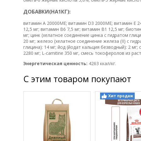
Д
О
Б
А
В
К
И
(
Н
А
1
К
Г
)
:
витамин A 20000МЕ; витамин D3 2000МЕ; витамин E 240
12,5 мг; витамин B6 7,5 мг; витамин B1 12,5 мг; биоти
мг; цинк (хелатное соединение цинка с гидратом глици
20 мг; железо (хелатное соединение железа (II) с гидр
глицина): 14 мг; йод (йодат кальция безводный): 2 мг;
2280 мг; L-carnitine 350 мг, смесь токоферолов из ра
Энергетическая
ценность
:
4263 ккал/кг.
С этим товаром покупают
Хит продаж