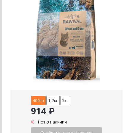
400гр
1,7кг
5кг
914 ₽
Нет в наличии