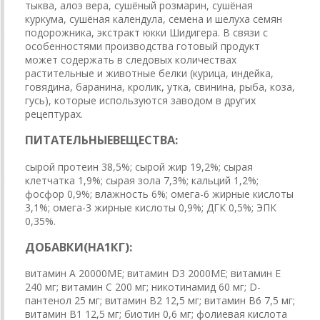
тыква, алоэ вера, сушёный розмарин, сушёная
куркума, сушёная календула, семена и шелуха семян
подорожника, экстракт юкки Шидигера. В связи с
особенностями производства готовый продукт
может содержать в следовых количествах
растительные и животные белки (курица, индейка,
говядина, баранина, кролик, утка, свинина, рыба, коза,
гусь), которые используются заводом в других
рецептурах.
П
И
Т
А
Т
Е
Л
Ь
Н
Ы
Е
В
Е
Щ
Е
С
Т
В
А
:
сырой протеин 38,5%; сырой жир 19,2%; сырая
клетчатка 1,9%; сырая зола 7,3%; кальций 1,2%;
фосфор 0,9%; влажность 6%; омега-6 жирные кислоты
3,1%; омега-3 жирные кислоты 0,9%; ДГК 0,5%; ЭПК
0,35%.
Д
О
Б
А
В
К
И
(
Н
А
1
К
Г
)
:
витамин A 20000МЕ; витамин D3 2000МЕ; витамин E
240 мг; витамин C 200 мг; никотинамид 60 мг; D-
пантенол 25 мг; витамин B2 12,5 мг; витамин B6 7,5 мг;
витамин B1 12,5 мг; биотин 0,6 мг; фолиевая кислота