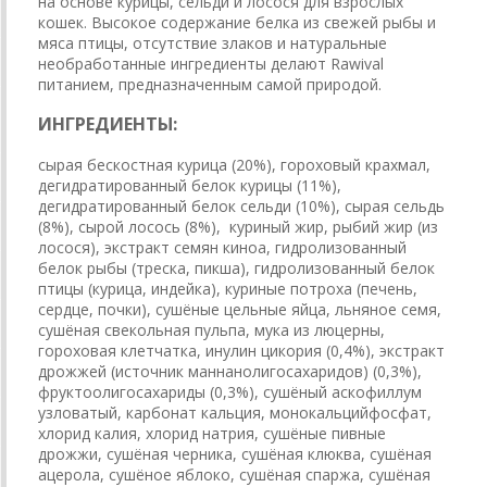
на основе курицы, сельди и лосося для взрослых
кошек. Высокое содержание белка из свежей рыбы и
мяса птицы, отсутствие злаков и натуральные
необработанные ингредиенты делают Rawival
питанием, предназначенным самой природой.
И
Н
Г
Р
Е
Д
И
Е
Н
Т
Ы
:
сырая бескостная курица (20%), гороховый крахмал,
дегидратированный белок курицы (11%),
дегидратированный белок сельди (10%), сырая сельдь
(8%), сырой лосось (8%), куриный жир, рыбий жир (из
лосося), экстракт семян киноа, гидролизованный
белок рыбы (треска, пикша), гидролизованный белок
птицы (курица, индейка), куриные потроха (печень,
сердце, почки), сушёные цельные яйца, льняное семя,
сушёная свекольная пульпа, мука из люцерны,
гороховая клетчатка, инулин цикория (0,4%), экстракт
дрожжей (источник маннанолигосахаридов) (0,3%),
фруктоолигосахариды (0,3%), сушёный аскофиллум
узловатый, карбонат кальция, монокальцийфосфат,
хлорид калия, хлорид натрия, сушёные пивные
дрожжи, сушёная черника, сушёная клюква, сушёная
ацерола, сушёное яблоко, сушёная спаржа, сушёная