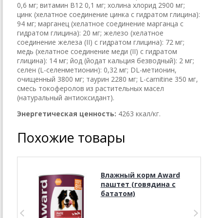
0,6 мг; витамин B12 0,1 мг; холина хлорид 2900 мг;
цинк (хелатное соединение цинка с гидратом глицина):
94 мг; марганец (хелатное соединение марганца с
гидратом глицина): 20 мг; железо (хелатное
соединение железа (II) с гидратом глицина): 72 мг;
медь (хелатное соединение меди (II) с гидратом
глицина): 14 мг; йод (йодат кальция безводный): 2 мг;
селен (L-селенметионин): 0,32 мг; DL-метионин,
очищенный 3800 мг; таурин 2280 мг; L-carnitine 350 мг,
смесь токоферолов из растительных масел
(натуральный антиоксидант).
Энергетическая
ценность
:
4263 ккал/кг.
Похожие товары
Влажный корм Award
паштет (говядина с
бататом)