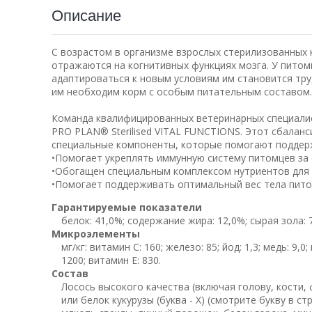
Описание
С возрастом в организме взрослых стерилизованных
отражаются на когнитивных функциях мозга. У питом
адаптироваться к новым условиям им становится тр
им необходим корм с особым питательным составом.
Команда квалифицированных ветеринарных специалис
PRO PLAN® Sterilised VITAL FUNCTIONS. Этот сбалан
специальные компоненты, которые помогают поддерж
•Помогает укреплять иммунную систему питомцев за 
•Обогащен специальным комплексом нутриентов для 
•Помогает поддерживать оптимальный вес тела пито
Гарантируемые показатели
белок: 41,0%; содержание жира: 12,0%; сырая зола: 
Микроэлементы
мг/кг: витамин C: 160; железо: 85; йод: 1,3; медь: 9,0
1200; витамин Е: 830.
Состав
Лосось высокого качества (включая голову, кости, ф
или белок кукурузы (буква - Х) (смотрите букву в 