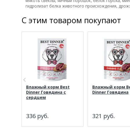
мякоть свеклы, яичный порошок, белок гороха, ми
гидролизат белка животного происхождения, дрожж
С этим товаром покупают
Влажный корм Best
Влажный корм B
Dinner Говядина с
Dinner Говядина
сердцем
336
руб.
321
руб.