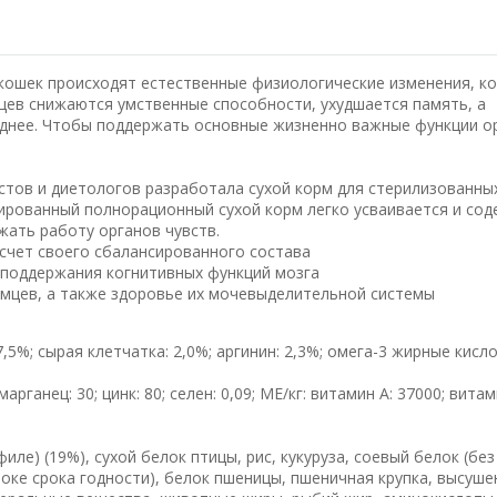
 кошек происходят естественные физиологические изменения, к
цев снижаются умственные способности, ухудшается память, а
уднее. Чтобы поддержать основные жизненно важные функции о
тов и диетологов разработала сухой корм для стерилизованны
сированный полнорационный сухой корм легко усваивается и со
ать работу органов чувств.
счет своего сбалансированного состава
поддержания когнитивных функций мозга
мцев, а также здоровье их мочевыделительной системы
7,5%; сырая клетчатка: 2,0%; аргинин: 2,3%; омега-3 жирные кисло
; марганец: 30; цинк: 80; селен: 0,09; МЕ/кг: витамин А: 37000; вита
иле) (19%), сухой белок птицы, рис, кукуруза, соевый белок (без
строке срока годности), белок пшеницы, пшеничная крупка, высуш