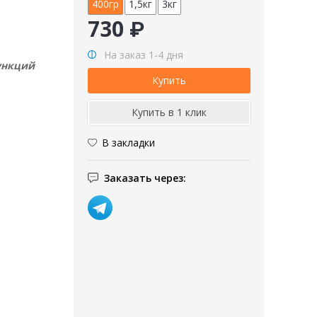
400гр
1,5кг
3кг
730 ₽
На заказ 1-4 дня
ункций
В закладки
Заказать через: