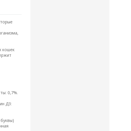
оторые
рганизма,
х кошек
держит
ты: 0,7%.
мин Д3:
 буквы)
енная