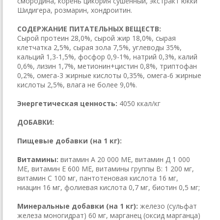
смородина, корень цикория сушенный, экстракт юкки
Шидигера, розмарин, хондроитин.
СОДЕРЖАНИЕ ПИТАТЕЛЬНЫХ ВЕЩЕСТВ:
Сырой протеин 28,0%, сырой жир 18,0%, сырая
клетчатка 2,5%, сырая зола 7,5%, углеводы 35%,
кальций 1,3-1,5%, фосфор 0,9-1%, натрий 0,3%, калий
0,6%, лизин 1,7%, метионин+цистин 0,8%, триптофан
0,2%, омега-3 жирные кислоты 0,35%, омега-6 жирные
кислоты 2,5%, влага не более 9,0%.
Энергетическая ценность:
4050 ккал/кг
ДОБАВКИ:
Пищевые добавки (на 1 кг):
Витамины:
витамин А 20 000 МЕ, витамин Д 1 000
МЕ, витамин Е 600 МЕ, витамины группы В: 1 200 мг,
витамин С 100 мг, пантотеновая кислота 16 мг,
ниацин 16 мг, фолиевая кислота 0,7 мг, биотин 0,5 мг;
Минеральные добавки (на 1 кг):
железо (сульфат
железа моногидрат) 60 мг, марганец (оксид марганца)