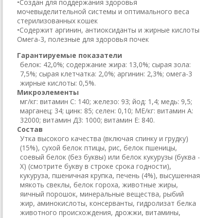
•Создан для поддержания здоровья
мочевыделительной системы и оптимального веса
стерилизованных кошек
•Содержит аргинин, антиоксиданты и жирные кислоты
Омега-3, полезные для здоровья почек
Гарантируемые показатели
белок: 42,0%; содержание жира: 13,0%; сырая зола:
7,5%; сырая клетчатка: 2,0%; аргинин: 2,3%; омега-3
жирные кислоты: 0,5%.
Микроэлементы
мг/кг: витамин C: 140; железо: 93; йод: 1,4; медь: 9,5;
марганец: 34; цинк: 85; селен: 0,10; МЕ/кг: витамин А:
32000; витамин Д3: 1000; витамин Е: 840.
Состав
Утка высокого качества (включая спинку и грудку)
(15%), сухой белок птицы, рис, белок пшеницы,
соевый белок (без буквы) или белок кукурузы (буква -
Х) (смотрите букву в строке срока годности),
кукуруза, пшеничная крупка, печень (4%), высушенная
мякоть свеклы, белок гороха, животные жиры,
яичный порошок, минеральные вещества, рыбий
жир, аминокислоты, консерванты, гидролизат белка
животного происхождения, дрожжи, витамины,