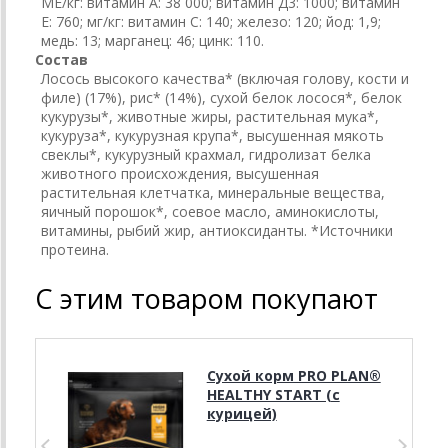
МЕ/кг: витамин А: 38 000; витамин Д3: 1000; витамин
E: 760; мг/кг: витамин C: 140; железо: 120; йод: 1,9;
медь: 13; марганец: 46; цинк: 110.
Состав
Лосось высокого качества* (включая голову, кости и
филе) (17%), рис* (14%), сухой белок лосося*, белок
кукурузы*, животные жиры, растительная мука*,
кукуруза*, кукурузная крупа*, высушенная мякоть
свеклы*, кукурузный крахмал, гидролизат белка
животного происхождения, высушенная
растительная клетчатка, минеральные вещества,
яичный порошок*, соевое масло, аминокислоты,
витамины, рыбий жир, антиоксиданты. *Источники
протеина.
С этим товаром покупают
Сухой корм PRO PLAN®
HEALTHY START (с
курицей)