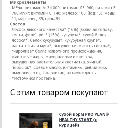
Микроэлементы
МЕ/кг: витамин А: 34 000; витамин Д3: 960; витамин E:
760;мг/кг: витамин C: 140; железо: 100; йод: 1,6; медь:
11; марганец: 39; цинк: 99.
Состав
Лосось высокого качества* (16%) (включая голову,
кости, филе), рис* (15%), кукуруза*, сухой белок
лосося*, белок кукурузы*, кукурузная крупа*,
растительная мука*, высушенная мякоть свеклы*,
гидролизат белка животного происхождения,
животные жиры, минеральные вещества,
высушенная растительная клетчатка, яичный
порошок*, соевое масло, витамины, рыбий жир,
аминокислоты, L-карнитин, антиоксиданты.
*Источники протеина.
С этим товаром покупают
Сухой корм PRO PLAN®
HEALTHY START (с
курицей)