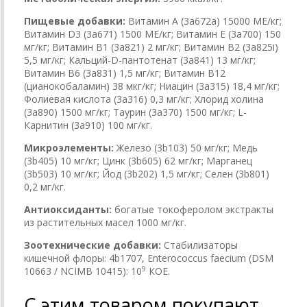
Пищевые добавки:
Витамин A (3a672a) 15000 МЕ/кг;
Витамин D3 (3а671) 1500 МЕ/кг; Витамин Е (3а700) 150
мг/кг; Витамин B1 (3a821) 2 мг/кг; Витамин B2 (3a825i)
5,5 мг/кг; Кальций-D-пантотенат (3a841) 13 мг/кг;
Витамин B6 (3a831) 1,5 мг/кг; Витамин B12
(цианокобаламин) 38 мкг/кг; Ниацин (3a315) 18,4 мг/кг;
Фолиевая кислота (3a316) 0,3 мг/кг; Хлорид холина
(3a890) 1500 мг/кг; Таурин (3a370) 1500 мг/кг; L-
Карнитин (3a910) 100 мг/кг.
Микроэлементы:
Железо (3b103) 50 мг/кг; Медь
(3b405) 10 мг/кг; Цинк (3b605) 62 мг/кг; Марганец
(3b503) 10 мг/кг; Йод (3b202) 1,5 мг/кг; Селен (3b801)
0,2 мг/кг.
Антиоксиданты:
богатые токоферолом экстракты
из растительных масел 1000 мг/кг.
Зоотехнические добавки:
Стабилизаторы
кишечной флоры: 4b1707, Enterococcus faecium (DSM
9
10663 / NCIMB 10415): 10
КОЕ.
С этим товаром покупают