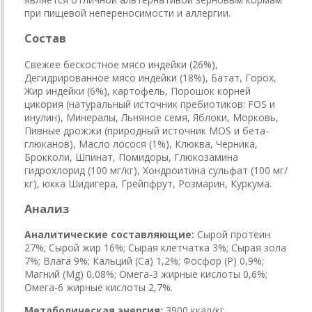
при пищевой непереносимости и аллергии.
Состав
Свежее бескостное мясо индейки (26%),
Дегидрированное мясо индейки (18%), Батат, Горох,
Жир индейки (6%), картофель, Порошок корней
цикория (натуральный источник пребиотиков: FOS и
инулин), Минералы, Льняное семя, Яблоки, Морковь,
Пивные дрожжи (природный источник MOS и бета-
глюканов), Масло лосося (1%), Клюква, Черника,
Брокколи, Шпинат, Помидоры, Глюкозамина
гидрохлорид (100 мг/кг), Хондроитина сульфат (100 мг/
кг), юкка Шидигера, Грейпфрут, Розмарин, Куркума.
Анализ
Аналитические составляющие:
Сырой протеин
27%; Сырой жир 16%; Сырая клетчатка 3%; Сырая зола
7%; Влага 9%; Кальций (Са) 1,2%; Фосфор (P) 0,9%;
Магний (Mg) 0,08%; Омега-3 жирные кислоты 0,6%;
Омега-6 жирные кислоты 2,7%.
Метаболическая энергия:
3900 ккал/кг.