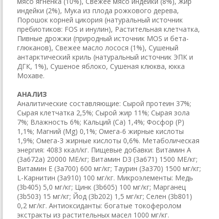
мясо ягненка (10%), Свежее мясо индейки (8%), Жир
индейки (2%), Мука из плода рожкового дерева,
Порошок корней цикория (натуральный источник
пребиотиков: FOS и инулин), Растительная клетчатка,
Пивные дрожжи (природный источник MOS и бета-
глюканов), Свежее масло лосося (1%), Сушеный
антарктический криль (натуральный источник ЭПК и
ДГК, 1%), Сушеное яблоко, Сушеная клюква, юкка
Мохаве.
АНАЛИЗ
Аналитические составляющие: Сырой протеин 37%;
Сырая клетчатка 2,5%; Сырой жир 11%; Сырая зола
7%; Влажность 6%; Кальций (Са) 1,4%; Фосфор (P)
1,1%; Магний (Mg) 0,1%; Омега-6 жирные кислоты
1,9%; Омега-3 жирные кислоты 0,6%. Метаболическая
энергия: 4083 ккал/кг. Пищевые добавки: Витамин A
(3a672a) 20000 МЕ/кг; Витамин D3 (3а671) 1500 МЕ/кг;
Витамин Е (3а700) 600 мг/кг; Таурин (3a370) 1500 мг/кг;
L-Карнитин (3a910) 100 мг/кг. Микроэлементы: Медь
(3b405) 5,0 мг/кг; Цинк (3b605) 100 мг/кг; Марганец
(3b503) 15 мг/кг; Йод (3b202) 1,5 мг/кг; Селен (3b801)
0,2 мг/кг. Антиоксиданты: богатые токоферолом
экстракты из растительных масел 1000 мг/кг.