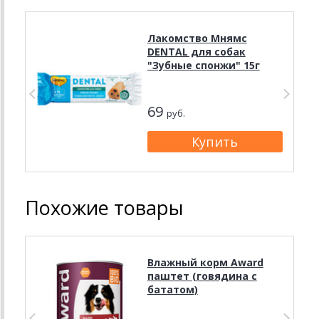
Лакомство Мнямс
DENTAL для собак
"Зубные спонжи" 15г
69
руб.
Похожие товары
Влажный корм Award
паштет (говядина с
бататом)