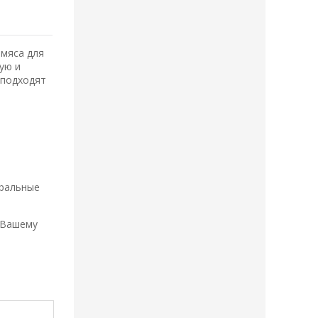
 мяса для
ую и
 подходят
еральные
 Вашему