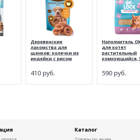
Деревенские
Наполнитель Ok
лакомства для
для котят
щенков: колечки из
растительный
индейки с рисом
комкующийся, 
410
руб.
590
руб.
ация
Каталог
 оплата
Товары по акции