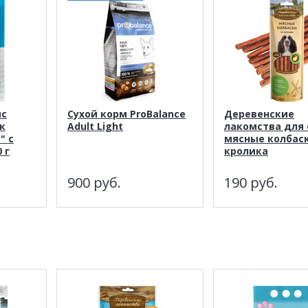
мс
Сухой корм ProBalance
Деревенские
к
Adult Light
лакомства для 
" с
мясные колбас
 г
кролика
900
руб.
190
руб.