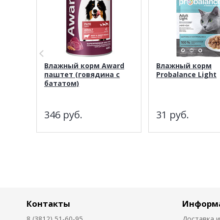
Влажный корм Award
Влажный корм
паштет (говядина с
Probalance Light
бататом)
346
руб.
31
руб.
Контакты
Информ
8 (3812) 51-60-95
Доставка и