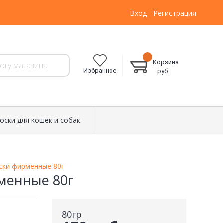
Вход
Регистрация
Корзина
Избранное
руб.
оски для кошек и собак
ски фирменные 80г
менные 80г
80гр