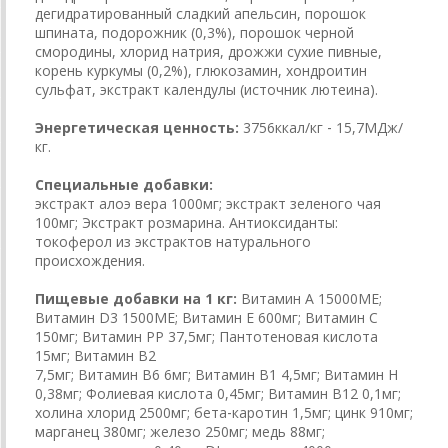
дегидратированный сладкий апельсин, порошок
шпината, подорожник (0,3%), порошок черной
смородины, хлорид натрия, дрожжи сухие пивные,
корень куркумы (0,2%), глюкозамин, хондроитин
сульфат, экстракт календулы (источник лютеина).
Энергетическая ценность:
3756ккал/кг ‐ 15,7МДж/
кг.
Специальные добавки:
экстракт алоэ вера 1000мг; экстракт зеленого чая
100мг; Экстракт розмарина. Антиоксиданты:
токоферол из экстрактов натурального
происхождения.
Пищевые добавки на 1 кг:
Витамин А 15000МЕ;
Витамин D3 1500МЕ; Витамин Е 600мг; Витамин С
150мг; Витамин PP 37,5мг; Пантотеновая кислота
15мг; Витамин В2
7,5мг; Витамин В6 6мг; Витамин В1 4,5мг; Витамин Н
0,38мг; Фолиевая кислота 0,45мг; Витамин В12 0,1мг;
холина хлорид 2500мг; бета‐каротин 1,5мг; цинк 910мг;
марганец 380мг; железо 250мг; медь 88мг;