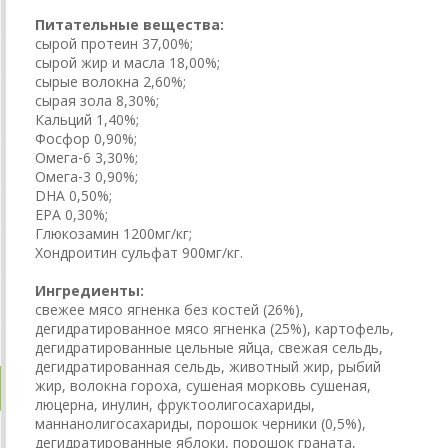
Питательные вещества:
сырой протеин 37,00%;
сырой жир и масла 18,00%;
сырые волокна 2,60%;
сырая зола 8,30%;
Кальций 1,40%;
Фосфор 0,90%;
Омега‐6 3,30%;
Омега‐3 0,90%;
DHA 0,50%;
EPA 0,30%;
Глюкозамин 1200мг/кг;
Хондроитин сульфат 900мг/кг.
Ингредиенты:
свежее мясо ягненка без костей (26%),
дегидратированное мясо ягненка (25%), картофель,
дегидратированные цельные яйца, свежая сельдь,
дегидратированная сельдь, животный жир, рыбий
жир, волокна гороха, сушеная морковь сушеная,
люцерна, инулин, фруктоолигосахариды,
маннанолигосахариды, порошок черники (0,5%),
дегидратированные яблоки, порошок граната,