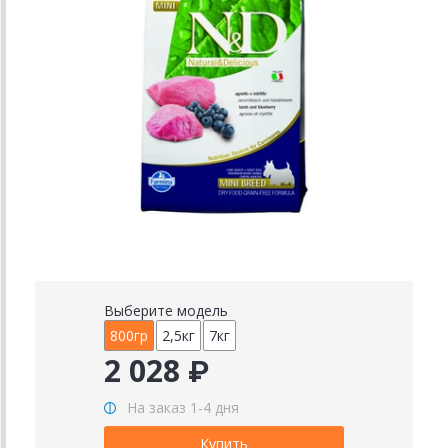
Выберите модель
800гр
2,5кг
7кг
2 028 ₽
На заказ 1-4 дня