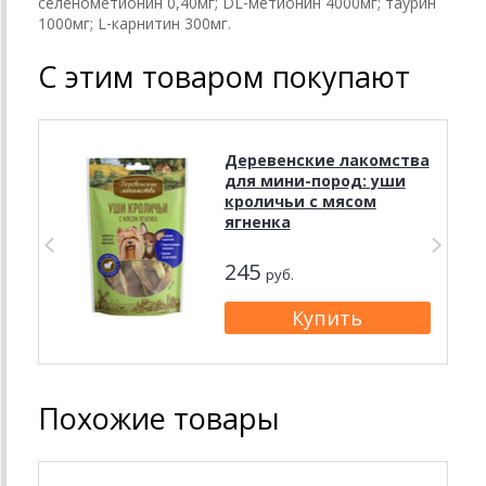
селенометионин 0,40мг; DL‐метионин 4000мг; таурин
1000мг; L‐карнитин 300мг.
С этим товаром покупают
Деревенские лакомства
для мини-пород: уши
кроличьи с мясом
ягненка
245
руб.
Похожие товары