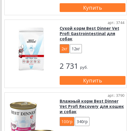
арт.: 3744
Сухой корм Best Dinner Vet
Profi Gastrointestinal для
собак
2кг
12кг
2 731
руб.
арт.: 3790
Влажный корм Best Dinner
Vet Profi Recovery для кошек
и собак
100гр
340гр