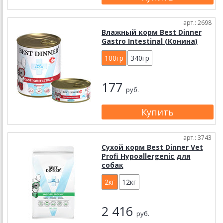
арт.: 2698
Влажный корм Best Dinner
Gastro Intestinal (Конина)
100гр
340гр
177
руб.
арт.: 3743
Сухой корм Best Dinner Vet
Profi Hypoallergenic для
собак
2кг
12кг
2 416
руб.