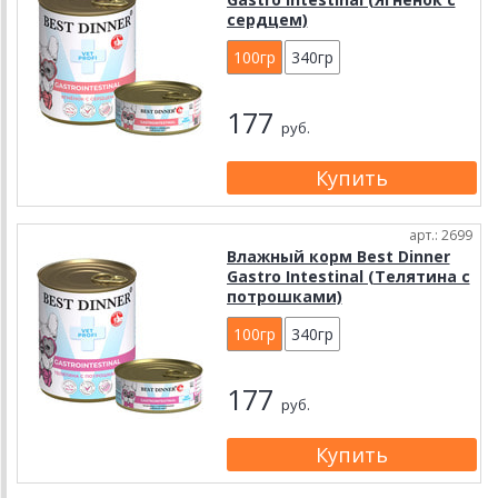
сердцем)
100гр
340гр
177
руб.
арт.: 2699
Влажный корм Best Dinner
Gastro Intestinal (Телятина с
потрошками)
100гр
340гр
177
руб.