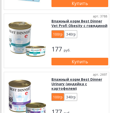
арт.: 3788
Влажный корм Best Dinner
Vet Profi Obesity с говядиной
100гр
340гр
177
руб.
арт.: 2697
Влажный корм Best Dinner
Urinary (индейка с
картофелем)
100гр
340гр
177