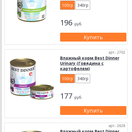
100гр
340гр
196
руб.
арт.: 2702
Влажный корм Best Dinner
Urinary (Говядина с
картофелем)
100гр
340гр
177
руб.
арт.: 2628
Влажный корм Best Dinner