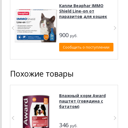
Капли Beaphar IMMO
Shield Line-on от
паразитов для кошек
900
руб.
Сообщить о поступлении
Похожие товары
Влажный корм Award
паштет (говядина с
бататом)
346
руб.