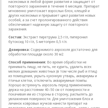
насекомых в любой форме развития и защищает от
повторного заражения в течение 6 месяцев. Препарат
мгновенно уничтожает взрослых блох, клещей и
других насекомых и прерывает цикл развития новых
особей, а за счет пролонгированного действия
обеспечивает надежную защиту от повторного
заражения.
Состав:
Экстракт пиретрума 2,5 г/л, пиперонил
бутоксид 10 г/л, S-метопрен 0,5 г/л.
Дозировка:
Содержимого аэрозоля достаточно для
обработки площади около 30 м2
Способ применения:
Во время обработки не
принимать пищу, не пить, не курить, удалить всех
мелких домашних животных (в том числе рыб и птиц)
из помещения, укрыть кухонную утварь, аквариумы и
птичьи клетки, отключить аквариумные помпы.
Хорошо встряхнуть аэрозоль перед применением,
держа на расстоянии 40–50 см от поверхности и
покачивая им из стороны в сторону, распылять до
увлажнения поверхности. Для уничтожения блох и
личинок ковровых жучков нанести препарат на
подстилки для животных, мягкую мебель, ковры, щели