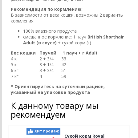
Рекомендация по кормлению:
В зависимости от веса кошки, возможны 2 варианты
кормления:
100% влажного продукта
смешанное кормление: 1 пауч
British Shorthair
Adult (в соусе)
+ сухой корм (г)
Вес кошки
Паучей
1 пауч + г Adult
4 кг
2 + 3/4
33
5 кг
3 + 1/4
42
6 кг
3 + 3/4
51
7 кг
4
59
* Ориентируйтесь на суточный рацион,
указанный на упаковке продукта
К данному товару мы
рекомендуем
Хит продаж
Сухой корм Royal