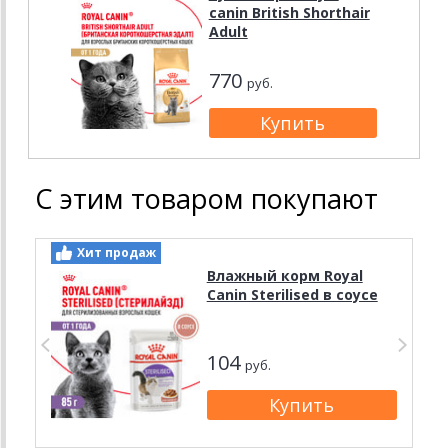
canin British Shorthair
Adult
770
руб.
С этим товаром покупают
Хит продаж
Влажный корм Royal
Canin Sterilised в соусе
104
руб.