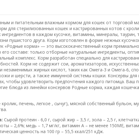
зным и питательным влажным кормом для кошек от торговой м
рм для стерилизованных кошек и кастрированных котов с крол
х ингредиентов в каждом кусочке, витамины, минералы, таурин, 
зни пушистого друга. Корм изготовлен в форме нежных кусочков
шек «Родные корма» — это высококачественный корм премиально
в его составе: только отборные натуральные ингредиенты, опт
альный комплекс. Корм разработан специально для кастрирован
ебностей. Корм не содержит сои, ароматизаторов, искусственны
и незаменимых жирных кислот, таких как Омега-3 и Омега-6, сп
ожи и шерсти, а также иммунной системы кошки. Консервы для
мах, чтобы удовлетворить предпочтения каждого питомца. Ваш 
гие блюда из линейки консервов Родные корма, каждая кошечка
кролик, печень, легкое , сычуг), мясной собственный бульон, му
ва.
а:
Сырой протеин - 6,0 г, сырой жир – 3,5 г, зола – 2,5 г, клетчатка
ты – 2,6%; медь – 1,7 мг/кг, витамин А – не менее 150МЕ, витам
етическая ценность на 100 гр – 55,5 ккал/251 кДж.