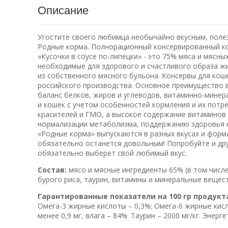
Описание
Угостите своего любимца необычайно вкусным, поле
Родные корма. Полнорационный консервированный ко
«Кусочки в соусе по-липецки» - это 75% мяса и мясны
необходимые для здорового и счастливого образа жи
из собственного мясного бульона. Консервы для ко
российского производства. Основное преимущество 
баланс белков, жиров и углеводов, витаминно-минер
и кошек с учетом особенностей кормления и их потр
красителей и ГМО, а высокое содержание витаминов 
нормализации метаболизма, поддержанию здоровья к
«Родные корма» выпускаются в разных вкусах и фор
обязательно останется довольным! Попробуйте и дру
обязательно выберет свой любимый вкус.
Состав:
мясо и мясные ингредиенты 65% (в том числе 
бурого риса, таурин, витамины и минеральные вещест
Гарантированные показатели на 100 гр продукт
Омега-3 жирные кислоты – 0,3%; Омега-6 жирные кисло
менее 0,9 мг, влага – 84%. Таурин – 2000 мг/кг. Энерг