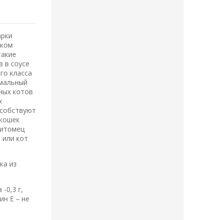
арки
иком
такие
 в соусе
го класса
имальный
ных котов
х
особствуют
 кошек
питомец
 или кот
ка из
 -0,3 г,
ин Е – не