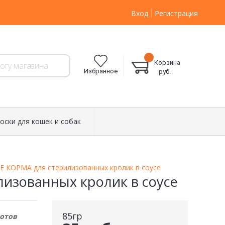
Вход
Регистрация
Корзина
Избранное
руб.
оски для кошек и собак
 КОРМА для стерилизованных кролик в соусе
зованных кролик в соусе
85гр
отов