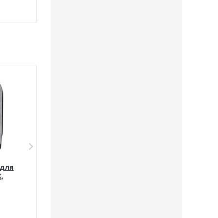
35
руб.
35
руб.
Деревенские
Влажный корм
для
лакомства: печенье
ALPHAPET WOW
,
с уткой и яблоками
кошек (Цыпле
157
руб.
68
руб.