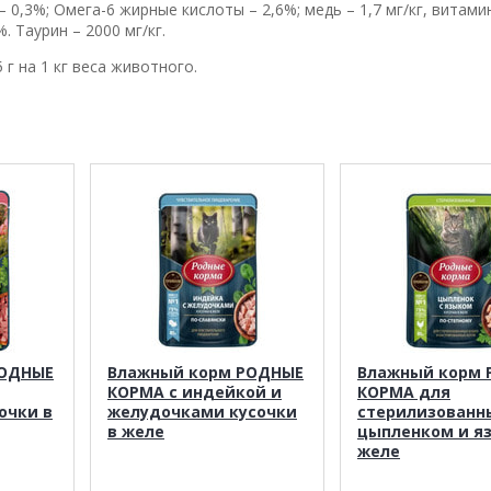
 0,3%; Омега-6 жирные кислоты – 2,6%; медь – 1,7 мг/кг, витамин
. Таурин – 2000 мг/кг.
 г на 1 кг веса животного.
РОДНЫЕ
Влажный корм РОДНЫЕ
Влажный корм
КОРМА с индейкой и
КОРМА для
очки в
желудочками кусочки
стерилизованн
в желе
цыпленком и я
желе