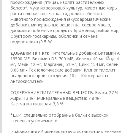
происхождения (птица), изолят растительных
белков*, мука из зерновых культур, животные жиры,
растительная клетчатка, гидролизат белков
животного происхождения (вкусоароматические
добавки), минеральные вещества, соевое масло,
дрожжи и побочные продукты брожения, рыбий жир,
фруктоолигосахариды, оболочки и семена
подорожника (0,5 %).
ДОБАВКИ (в 1 кг):
Питательные добавки: Витамин A:
13500 ME, Витамин D3: 700 ME, Железо: 40 мг, Йод: 4
мг, Медь: 12 мг, Марганец: 51 мг, Цинк: 154 мг, Ceлeн:
0,08 мг - Технологические добавки: Клиноптилолит
осадочного происхождения: 10 г - Консерванты -
Антиокислители.
СОДЕРЖАНИЕ ПИТАТЕЛЬНЫХ ВЕЩЕСТВ: Белки: 27 % -
Жиры: 13 % - Минеральные вещества: 7,8 % -
Клетчатка пищевая: 3,8 %.
*L.I.P.: специально отобранные белки с высокой
степенью усвояемости.
Информация об ингредиентах и нутриентном составе