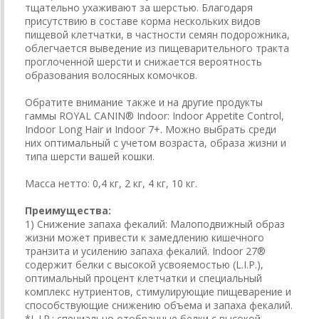
тщательно ухаживают за шерстью. Благодаря
присутствию в составе корма нескольких видов
пищевой клетчатки, в частности семян подорожника,
облегчается выведение из пищеварительного тракта
проглоченной шерсти и снижается вероятность
образования волосяных комочков.
Обратите внимание также и на другие продукты
гаммы ROYAL CANIN® Indoor: Indoor Appetite Control,
Indoor Long Hair и Indoor 7+. Можно выбрать среди
них оптимальный с учетом возраста, образа жизни и
типа шерсти вашей кошки.
Масса нетто: 0,4 кг, 2 кг, 4 кг, 10 кг.
Преимущества:
1) Снижение запаха фекалий: Малоподвижный образ
жизни может привести к замедлению кишечного
транзита и усилению запаха фекалий. Indoor 27®
содержит белки с высокой усвояемостью (L.I.P.),
оптимальный процент клетчатки и специальный
комплекс нутриентов, стимулирующие пищеварение и
способствующие снижению объема и запаха фекалий.
*L.I.P.: специально отобранные белки с высокой