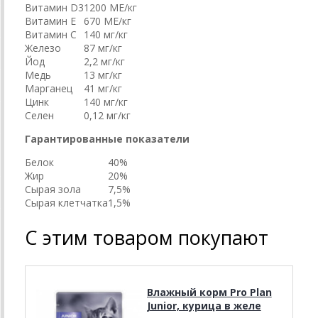
Витамин D3
1200 МЕ/кг
Витамин E
670 МЕ/кг
Витамин C
140 мг/кг
Железо
87 мг/кг
Йод
2,2 мг/кг
Медь
13 мг/кг
Марганец
41 мг/кг
Цинк
140 мг/кг
Селен
0,12 мг/кг
Гарантированные показатели
Белок
40%
Жир
20%
Сырая зола
7,5%
Сырая клетчатка
1,5%
С этим товаром покупают
Влажный корм Pro Plan
Junior, курица в желе