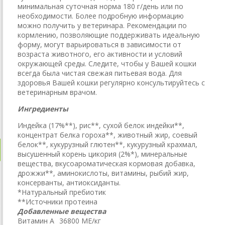
минимальная суточная норма 180 г/день или по
необходимости. Более подробную информацию
можно получить у ветеринара. Рекомендации по
кормлению, позволяющие поддерживать идеальную
форму, могут варьироваться в зависимости от
возраста животного, его активности и условий
окружающей среды. Следите, чтобы у Вашей кошки
всегда была чистая свежая питьевая вода. Для
здоровья Вашей кошки регулярно консультируйтесь с
ветеринарным врачом.
Ингредиенты
Индейка (17%**), рис**, сухой белок индейки**,
концентрат белка гороха**, животный жир, соевый
белок**, кукурузный глютен**, кукурузный крахмал,
высушенный корень цикория (2%*), минеральные
вещества, вкусоароматическая кормовая добавка,
дрожжи**, аминокислоты, витамины, рыбий жир,
консерванты, антиоксиданты.
*Натуральный пребиотик
**Источники протеина
Добавленные вещества
Витамин A
36800 МЕ/кг