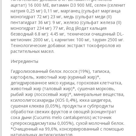
ацетат) 16 000 МЕ, витамин D3 900 МЕ, селен (селенит
натрия 0,25 мг) 0,11 мг, марганец (сульфат марганца
моногидрат 72 мг) 23 мг, медь (сульфат меди (II)
пентагидрат 36 мг): 9 мг, железо (сульфат железа (II)
моногидрат 234 мг) 77 мг, йод (йодат кальция
безводный 6.8 мг): 4.45 мг, технически очищенный DL-
метионин: 2000 мг, L карнитин: 100 мг, таурин 2500 мг.
Технологические добавки: экстракт токоферолов из
растительных масел.
Ингредиенты
Гидролизованный белок лосося (19%), тапиока,
картофель, животный жир (куриный жир)*,
дегидрированное мясо курицы, гороховая клетчатка,
животный жир (таловый жир)*, сушеная морковь,
рыбий жир (лососевый жир)*, минеральные вещества,
ксилоолигосахариды (XOS 0,4%), юкка шидигера,
сушеная клюква (0,05%), продукты и субпродукты
обработки свежих фруктов и овощей (концентрат
сока дыни (Cucumis melo cantalupensis) источник
супероксиддисмутазы 0,005%), сухой молочный белок.
*Очищенный на 99,6%, консервированный с помощью
натуральных антиоксидантов.