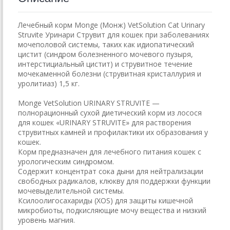
Лечебный корм Monge (Монж) VetSolution Cat Urinary
Struvite Уринари Струвит для кошек при заболеваниях
мочеполовой системы, таких как идиопатический
цистит (синдром болезненного мочевого пузыря,
интерстициальный цистит) и струвитное течение
мочекаменной болезни (струвитная кристаллурия и
уролитиаз) 1,5 кг.
Monge VetSolution URINARY STRUVITE —
полнорационный сухой диетический корм из лосося
для кошек «URINARY STRUVITE» для растворения
струвитных камней и профилактики их образования у
кошек.
Корм предназначен для лечебного питания кошек с
урологическим синдромом.
Содержит концентрат сока дыни для нейтрализации
свободных радикалов, клюкву для поддержки функции
мочевыделительной системы.
Ксилоолигосахариды (XOS) для защиты кишечной
микробиоты, подкисляющие мочу вещества и низкий
уровень магния.