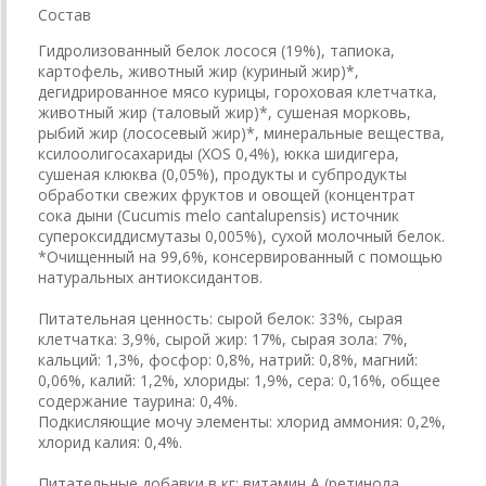
Состав
Гидролизованный белок лосося (19%), тапиока,
картофель, животный жир (куриный жир)*,
дегидрированное мясо курицы, гороховая клетчатка,
животный жир (таловый жир)*, сушеная морковь,
рыбий жир (лососевый жир)*, минеральные вещества,
ксилоолигосахариды (XOS 0,4%), юкка шидигера,
сушеная клюква (0,05%), продукты и субпродукты
обработки свежих фруктов и овощей (концентрат
сока дыни (Cucumis melo cantalupensis) источник
супероксиддисмутазы 0,005%), сухой молочный белок.
*Очищенный на 99,6%, консервированный с помощью
натуральных антиоксидантов.
Питательная ценность: сырой белок: 33%, сырая
клетчатка: 3,9%, сырой жир: 17%, сырая зола: 7%,
кальций: 1,3%, фосфор: 0,8%, натрий: 0,8%, магний:
0,06%, калий: 1,2%, хлориды: 1,9%, сера: 0,16%, общее
содержание таурина: 0,4%.
Подкисляющие мочу элементы: хлорид аммония: 0,2%,
хлорид калия: 0,4%.
Питательные добавки в кг: витамин A (ретинола