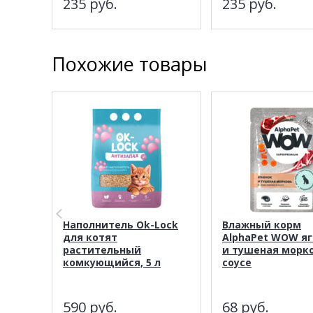
235
руб.
235
руб.
Похожие товары
Наполнитель Ok-Lock
Влажный корм
для котят
AlphaPet WOW я
растительный
и тушеная морко
комкующийся, 5 л
соусе
590
руб.
68
руб.