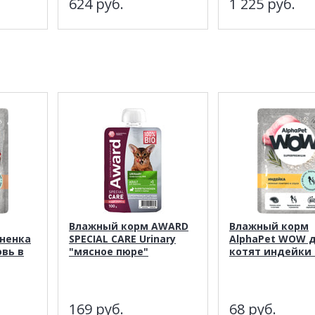
624
руб.
1 225
руб.
Влажный корм AWARD
Влажный корм
гненка
SPECIAL CARE Urinary
AlphaPet WOW 
вь в
"мясное пюре"
котят индейки 
169
руб.
68
руб.