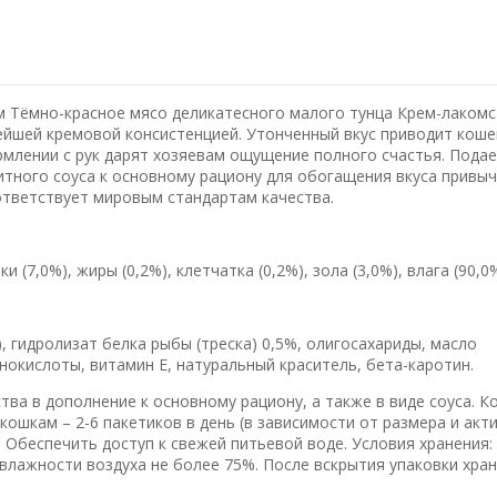
м Тёмно-красное мясо деликатесного малого тунца Крем-лаком
ейшей кремовой консистенцией. Утонченный вкус приводит коше
рмлении с рук дарят хозяевам ощущение полного счастья. Подае
итного соуса к основному рациону для обогащения вкуса привы
ответствует мировым стандартам качества.
 (7,0%), жиры (0,2%), клетчатка (0,2%), зола (3,0%), влага (90,0%
), гидролизат белка рыбы (треска) 0,5%, олигосахариды, масло
нокислоты, витамин Е, натуральный краситель, бета-каротин.
ва в дополнение к основному рациону, а также в виде соуса. К
м кошкам – 2-6 пакетиков в день (в зависимости от размера и акт
 Обеспечить доступ к свежей питьевой воде. Условия хранения:
 влажности воздуха не более 75%. После вскрытия упаковки хран