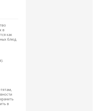
ство
к в
тся как
чных блюд.
).
отятам,
ивности
 хранить
ить в