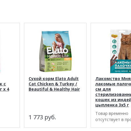
Сухой корм Elato Adult
Лакомство Мня
к с
Cat Chicken & Turkey /
лакомые палочк
г х 4
Beautiful & Healthy Hair
см для
стерилизованн
кошек из инде
цыпленка 3х5 г
Товар временно
1 773
руб.
отсутствует в п