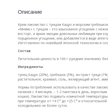
Описание
Крем-лакомство с тунцом Кацуо и морским гребешко
«Мнямс» с тунцом – это изысканное угощение с нежн
восторг, а яркие эмоции довольных любимцев при ко
порционное угощение, или добавляется в виде аппет
Изготовлено по новейшей японской технологии и со
Состав
Питательная ценность в 100 г (средние значения): белки
Ингредиенты
тунец Кацуо (20%), гребешок (5%), экстракт тунца (1%
растительное, крахмал, соль, желирующий агент, ами
Нормы потребления: использовать в качестве лакомст
начиная с 4 месяцев, – 1-2 пакетика в день, взрослы
кошки). Лакомство подавать комнатной температуры.
при температуре от +4 С° до +25 С° и относительной
холодильнике не более суток.