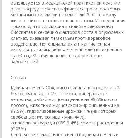
используются в медицинской практике при лечении
рака, посредством специфических противораковых
механизмов силимарин создает дисбаланс между
жизнестойкостью клеток и апоптозом. Исследования
показали, что силимарин и силибин сдерживают
биосинтез и секрецию факторов роста в опухолевых
клетках, оказывая тем самым противораковое
воздействие. Потенциальная антиангиогенная
активность силимарина – это ещё один из основных
путей содействия лечению онкологических
заболеваний.
Состав
Куриная печень 20%, мясо свинины, картофельный
белок, сухое яйцо 4%, тапиока, минеральные
вещества, рыбий жир (очищенное на 99,5% масло
лосося), животный жир (свиной жир очищенный на
99,5%), гидролизованные дрожжи 1% (из которых
свободные нуклеотиды - мин. 44%),
ксилоолигосахариды (XOS 0,4%), семена расторопши
(0,03%).
Легко усваиваемые ингредиенты: куриная печень и