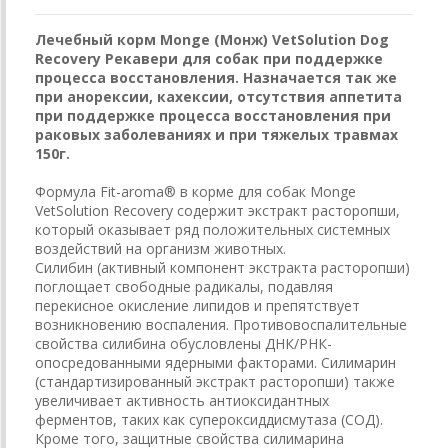
Лечебный корм Monge (Монж) VetSolution Dog
Recovery Рекавери для собак при поддержке
процесса восстановления. Назначается так же
при анорексии, кахексии, отсутствия аппетита
при поддержке процесса восстановления при
раковых заболеваниях и при тяжелых травмах
150г.
Формула Fit-aroma® в корме для собак Monge
VetSolution Recovery содержит экстракт расторопши,
который оказывает ряд положительных системных
воздействий на организм животных.
Силибин (активный компонент экстракта расторопши)
поглощает свободные радикалы, подавляя
перекисное окисление липидов и препятствует
возникновению воспаления. Противовоспалительные
свойства силибина обусловлены ДНК/РНК-
опосредованными ядерными факторами. Силимарин
(стандартизированный экстракт расторопши) также
увеличивает активность антиоксидантных
ферментов, таких как супероксиддисмутаза (СОД).
Кроме того, защитные свойства силимарина