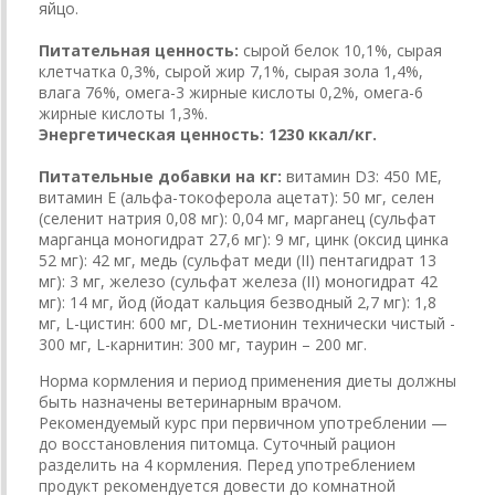
яйцо.
Питательная ценность:
сырой белок 10,1%, сырая
клетчатка 0,3%, сырой жир 7,1%, сырая зола 1,4%,
влага 76%, омега-3 жирные кислоты 0,2%, омега-6
жирные кислоты 1,3%.
Энергетическая ценность: 1230 ккал/кг.
Питательные добавки на кг:
витамин D3: 450 МЕ,
витамин Е (альфа-токоферола ацетат): 50 мг, селен
(селенит натрия 0,08 мг): 0,04 мг, марганец (сульфат
марганца моногидрат 27,6 мг): 9 мг, цинк (оксид цинка
52 мг): 42 мг, медь (сульфат меди (II) пентагидрат 13
мг): 3 мг, железо (сульфат железа (II) моногидрат 42
мг): 14 мг, йод (йодат кальция безводный 2,7 мг): 1,8
мг, L-цистин: 600 мг, DL-метионин технически чистый -
300 мг, L-карнитин: 300 мг, таурин – 200 мг.
Норма кормления и период применения диеты должны
быть назначены ветеринарным врачом.
Рекомендуемый курс при первичном употреблении —
до восстановления питомца. Суточный рацион
разделить на 4 кормления. Перед употреблением
продукт рекомендуется довести до комнатной