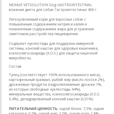
MONGE VETSOLUTION Dog GASTROINTESTINAL
влажная диета для собак Гастроинтестинал 400 г.
Легкоусвояемый корм для взрослых собак с
повышенным содержанием натрия и калия и
пониженным содержанием жира для устранения
симптомов расстройства пищеварения.
Содержит нуклеотиды для поддержки иммунной
системы, конский каштан для здоровья кишечника,
ксилоолигосахариды (X.O.S.) для защиты кишечной
микробиоты.
Состав
Тунец (соответствует 100% использованного мяса),
картофельный крахмал, рыбий жир (масло лосося 2%),
дрожжевые продукты (гидролизованные дрожжи 1%,
из которых свободные нуклеотиды 44%),
минеральные вещества, ксилоолигосахариды (X.O.S.
0,4%), дегидрированный конский каштан (0,01%).
ПИТАТЕЛЬНАЯ ЦЕННОСТЬ:
сырой белок: 7,5%, сырая
клетчатка: 0,5%, сырой жир: 2,5%, сырая зола: 1,8%,