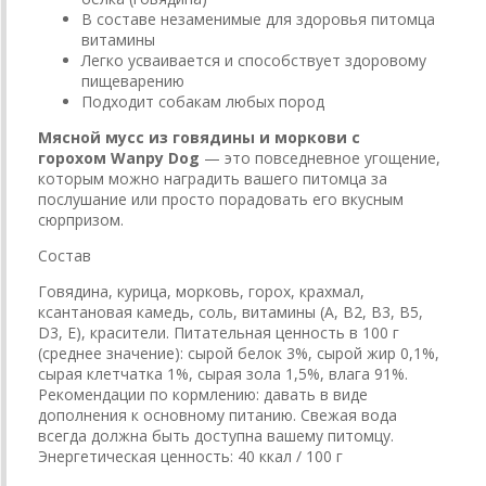
В составе незаменимые для здоровья питомца
витамины
Легко усваивается и способствует здоровому
пищеварению
Подходит собакам любых пород
Мясной мусс из говядины и моркови с
горохом
Wanpy Dog
— это повседневное угощение,
которым можно наградить вашего питомца за
послушание или просто порадовать его вкусным
сюрпризом.
Состав
Говядина, курица, морковь, горох, крахмал,
ксантановая камедь, соль, витамины (А, В2, В3, В5,
D3, Е), красители. Питательная ценность в 100 г
(среднее значение): сырой белок 3%, сырой жир 0,1%,
сырая клетчатка 1%, сырая зола 1,5%, влага 91%.
Рекомендации по кормлению: давать в виде
дополнения к основному питанию. Свежая вода
всегда должна быть доступна вашему питомцу.
Энергетическая ценность: 40 ккал / 100 г