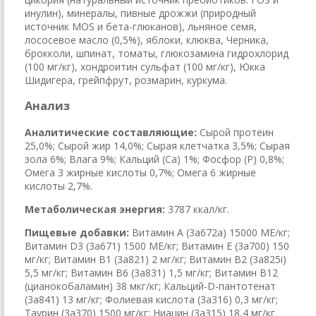
инулин), минералы, пивные дрожжи (природный
источник MOS и бета-глюканов), льняное семя,
лососевое масло (0,5%), яблоки, клюква, Черника,
брокколи, шпинат, томаты, глюкозамина гидрохлорид
(100 мг/кг), хондроитин сульфат (100 мг/кг), Юкка
Шидигера, грейпфрут, розмарин, куркума.
Анализ
Аналитические составляющие:
Сырой протеин
25,0%; Сырой жир 14,0%; Сырая клетчатка 3,5%; Сырая
зола 6%; Влага 9%; Кальций (Са) 1%; Фосфор (P) 0,8%;
Омега 3 жирные кислоты 0,7%; Омега 6 жирные
кислоты 2,7%.
Метаболическая энергия:
3787 ккал/кг.
Пищевые добавки:
Витамин A (3a672a) 15000 МЕ/кг;
Витамин D3 (3a671) 1500 МЕ/кг; Витамин Е (3a700) 150
мг/кг; Витамин B1 (3a821) 2 мг/кг; Витамин B2 (3a825i)
5,5 мг/кг; Витамин B6 (3a831) 1,5 мг/кг; Витамин B12
(цианокобаламин) 38 мкг/кг; Кальций-D-пантотенат
(3a841) 13 мг/кг; Фолиевая кислота (3a316) 0,3 мг/кг;
Таурин (3a370) 1500 мг/кг; Ниацин (3a315) 18,4 мг/кг.