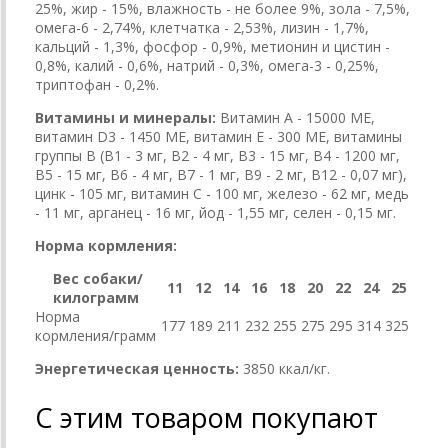
25%, жир - 15%, влажность - не более 9%, зола - 7,5%,
омега-6 - 2,74%, клетчатка - 2,53%, лизин - 1,7%,
кальций - 1,3%, фосфор - 0,9%, метионин и цистин -
0,8%, калий - 0,6%, натрий - 0,3%, омега-3 - 0,25%,
триптофан - 0,2%.
Витамины и минералы:
Витамин А - 15000 МЕ,
витамин D3 - 1450 МЕ, витамин Е - 300 МЕ, витамины
группы В (В1 - 3 мг, В2 - 4 мг, В3 - 15 мг, В4 - 1200 мг,
В5 - 15 мг, В6 - 4 мг, В7 - 1 мг, В9 - 2 мг, В12 - 0,07 мг),
цинк - 105 мг, витамин С - 100 мг, железо - 62 мг, медь
- 11 мг, арганец - 16 мг, йод - 1,55 мг, селен - 0,15 мг.
Норма кормления:
Вес собаки/
11
12
14
16
18
20
22
24
25
килограмм
Норма
177
189
211
232
255
275
295
314
325
кормления/грамм
Энергетическая ценность:
3850 ккал/кг.
С этим товаром покупают