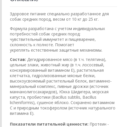
Здоровое питание специально разработанное для
собак средних
пород, весом от 10 кг до 25 кг.
Формула разработана с учетом
индивидуальных
потребностей собак средних пород:
чувствительный
иммунитет и пищеварение,
склонность к полноте. Помогает
укреплять
естественные защитные механизмы.
Состав:
Дегидрированное мясо (в т.ч. телятина),
цельные злаки, животный жир (в т.ч. лососевый,
консервированный витамином E), растительная
клетчатка, гидролизованные мясные белки,
высокоусвояемый растительный белок, витаминно-
минеральный комплекс, пивные дрожжи (источник
маннанолигосахаридов), Юкка Шидигера, морская
капуста, пробиотики (Bacillus subtilis, Bacillus
licheniformis), сушеное яблоко. Cохранено витамином
С и природным токоферолом (источник натурального
витамина Е).
Показатели питательной ценности:
Протеин -