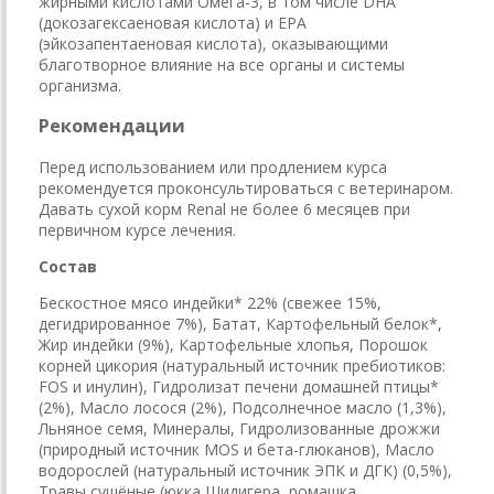
жирными кислотами Омега-3, в том числе DHA
(докозагексаеновая кислота) и EPA
(эйкозапентаеновая кислота), оказывающими
благотворное влияние на все органы и системы
организма.
Рекомендации
Перед использованием или продлением курса
рекомендуется проконсультироваться с ветеринаром.
Давать сухой корм Renal не более 6 месяцев при
первичном курсе лечения.
Состав
Бескостное мясо индейки* 22% (свежее 15%,
дегидрированное 7%), Батат, Картофельный белок*,
Жир индейки (9%), Картофельные хлопья, Порошок
корней цикория (натуральный источник пребиотиков:
FOS и инулин), Гидролизат печени домашней птицы*
(2%), Масло лосося (2%), Подсолнечное масло (1,3%),
Льняное семя, Минералы, Гидролизованные дрожжи
(природный источник MOS и бета-глюканов), Масло
водорослей (натуральный источник ЭПК и ДГК) (0,5%),
Травы сушёные (юкка Шидигера, ромашка,