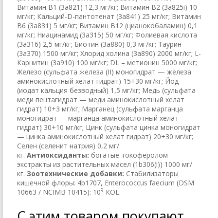
Витамин B1 (3a821) 12,3 мг/кг; Витамин B2 (3a825i) 10
мг/кг; Кальций-D-пантотенат (3a841) 25 мг/кг; Витамин
B6 (3a831) 5 мг/кг; Витамин B12 (цианокобаламин) 0,1
мг/кг; Ниацинамид (3a315) 50 мг/кг; Фолиевая кислота
(3a316) 2,5 мг/кг; Биотин (3a880) 0,3 мг/кг; Таурин
(3a370) 1500 мг/кг; Хлорид холина (3a890) 2000 мг/кг; L-
Карнитин (3a910) 100 мг/кг; DL – метионин 5000 мг/кг;
Железо (сульфата железа (II) моногидрат — железа
аминокислотный хелат гидрат) 15+30 мг/кг; Йод
(иодат кальция безводный) 1,5 мг/кг; Медь (сульфата
меди пентагидрат — меди аминокислотный хелат
гидрат) 10+3 мг/кг; Марганец (сульфата марганца
моногидрат — марганца аминокислотный хелат
гидрат) 30+10 мг/кг; Цинк (сульфата цинка моногидрат
— цинка аминокислотный хелат гидрат) 20+30 мг/кг;
Селен (селенит натрия) 0,2 мг/
кг.
Антиоксиданты:
богатые токоферолом
экстракты из растительных масел (1b306(i)) 1000 мг/
кг.
Зоотехнические добавки:
Стабилизаторы
кишечной флоры: 4b1707, Enterococcus faecium (DSM
9
10663 / NCIMB 10415): 10
КОЕ.
С этим товаром покупают