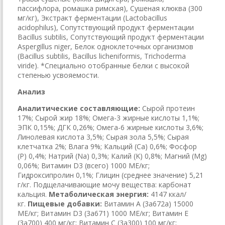
пассифлора, ромашка римская), Сушеная клюква (300
мг/кг), Экстракт ферментации (Lactobacillus
acidophilus), Сопутствующий продукт ферментации
Bacillus subtilis, Сопутствующий продукт ферментации
Aspergillus niger, Белок одноклеточных организмов
(Bacillus subtilis, Bacillus licheniformis, Trichoderma
viride). *Специально отобранные белки с высокой
степенью усвояемости.
Анализ
Аналитические составляющие:
Сырой протеин
17%; Сырой жир 18%; Омега-3 жирные кислоты 1,1%;
ЭПК 0,15%; ДГК 0,26%; Омега-6 жирные кислоты 3,6%;
Линолевая кислота 3,5%; Сырая зола 5,5%; Сырая
клетчатка 2%; Влага 9%; Кальций (Са) 0,6%; Фосфор
(P) 0,4%; Натрий (Na) 0,3%; Калий (K) 0,8%; Магний (Mg)
0,06%; Витамин D3 (всего) 1000 МЕ/кг;
Гидроксипролин 0,1%; Глицин (среднее значение) 5,21
г/кг. Подщелачивающие мочу вещества: карбонат
кальция.
Метаболическая энергия:
4147 ккал/
кг.
Пищевые добавки:
Витамин A (3a672a) 15000
МЕ/кг; Витамин D3 (3а671) 1000 МЕ/кг; Витамин Е
(3а700) 400 мг/кг; Витамин C (3a300) 100 мг/кг;