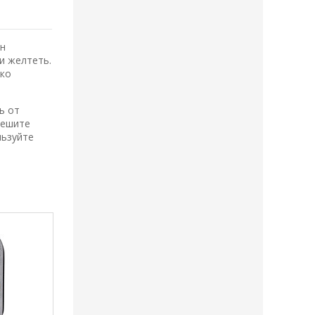
Он
и желтеть.
гко
ь от
чешите
льзуйте