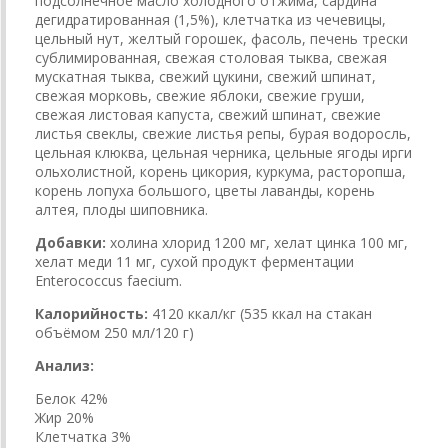
подсолнечное масло холодного отжима, сардина
дегидратированная (1,5%), клетчатка из чечевицы,
цельный нут, желтый горошек, фасоль, печень трески
сублимированная, свежая столовая тыква, свежая
мускатная тыква, свежий цукини, свежий шпинат,
свежая морковь, свежие яблоки, свежие груши,
свежая листовая капуста, свежий шпинат, свежие
листья свеклы, свежие листья репы, бурая водоросль,
цельная клюква, цельная черника, цельные ягоды ирги
ольхолистной, корень цикория, куркума, расторопша,
корень лопуха большого, цветы лаванды, корень
алтея, плоды шиповника.
Добавки:
холина хлорид 1200 мг, хелат цинка 100 мг,
хелат меди 11 мг, сухой продукт ферментации
Enterococcus faecium.
Калорийность:
4120 ккал/кг (535 ккал на стакан
объёмом 250 мл/120 г)
Анализ:
Белок 42%
Жир 20%
Клетчатка 3%