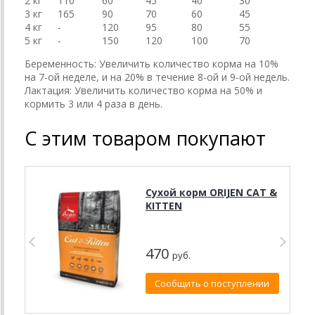
2 кг
110
60
45
40
30
3 кг
165
90
70
60
45
4 кг
-
120
95
80
55
5 кг
-
150
120
100
70
Беременность: Увеличить количество корма на 10%
на 7-ой неделе, и на 20% в течение 8-ой и 9-ой недель.
Лактация: Увеличить количество корма на 50% и
кормить 3 или 4 раза в день.
С этим товаром покупают
Сухой корм ORIJEN CAT &
KITTEN
470
руб.
Сообщить о поступлении