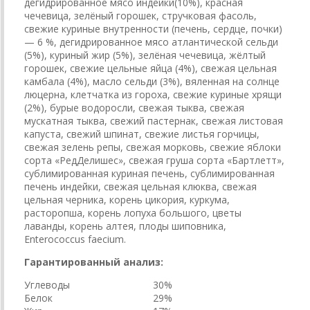
дегидрированное мясо индейки(10%), красная
чечевица, зелёный горошек, стручковая фасоль,
свежие куриные внутренности (печень, сердце, почки)
— 6 %, дегидрированное мясо атлантической сельди
(5%), куриный жир (5%), зелёная чечевица, жёлтый
горошек, свежие цельные яйца (4%), свежая цельная
камбала (4%), масло сельди (3%), вяленная на солнце
люцерна, клетчатка из гороха, свежие куриные хрящи
(2%), бурые водоросли, свежая тыква, свежая
мускатная тыква, свежий пастернак, свежая листовая
капуста, свежий шпинат, свежие листья горчицы,
свежая зелень репы, свежая морковь, свежие яблоки
сорта «РедДелишес», свежая груша сорта «Бартлетт»,
сублимированная куриная печень, сублимированная
печень индейки, свежая цельная клюква, свежая
цельная черника, корень цикория, куркума,
расторопша, корень лопуха большого, цветы
лаванды, корень алтея, плоды шиповника,
Enterococcus faecium.
Гарантированный анализ:
Углеводы
30%
Белок
29%