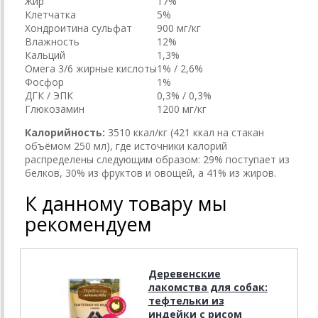
Жир
17%
Клетчатка
5%
Хондроитина сульфат
900 мг/кг
Влажность
12%
Кальций
1,3%
Омега 3/6 жирные кислоты
1% / 2,6%
Фосфор
1%
ДГК / ЭПК
0,3% / 0,3%
Глюкозамин
1200 мг/кг
Калорийность:
3510 ккал/кг (421 ккал на стакан
объёмом 250 мл), где источники калорий
распределены следующим образом: 29% поступает из
белков, 30% из фруктов и овощей, а 41% из жиров.
К данному товару мы
рекомендуем
Деревенские
лакомства для собак:
тефтельки из
индейки с рисом