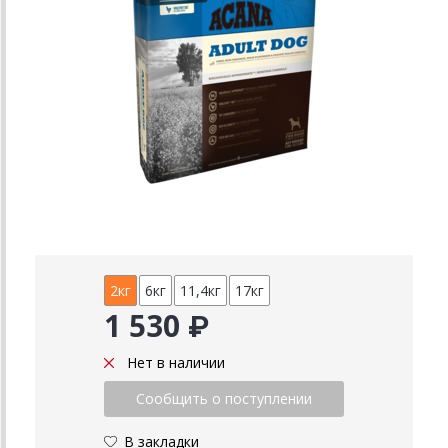
2кг
6кг
11,4кг
17кг
1 530 ₽
Нет в наличии
В закладки