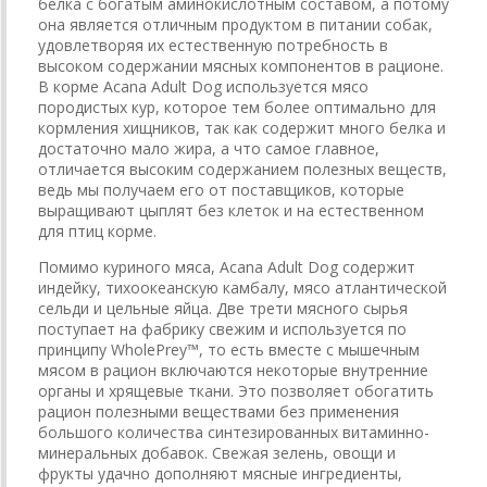
белка с богатым аминокислотным составом, а потому
она является отличным продуктом в питании собак,
удовлетворяя их естественную потребность в
высоком содержании мясных компонентов в рационе.
В корме Acana Adult Dog используется мясо
породистых кур, которое тем более оптимально для
кормления хищников, так как содержит много белка и
достаточно мало жира, а что самое главное,
отличается высоким содержанием полезных веществ,
ведь мы получаем его от поставщиков, которые
выращивают цыплят без клеток и на естественном
для птиц корме.
Помимо куриного мяса, Acana Adult Dog содержит
индейку, тихоокеанскую камбалу, мясо атлантической
сельди и цельные яйца. Две трети мясного сырья
поступает на фабрику свежим и используется по
принципу WholePrey™, то есть вместе с мышечным
мясом в рацион включаются некоторые внутренние
органы и хрящевые ткани. Это позволяет обогатить
рацион полезными веществами без применения
большого количества синтезированных витаминно-
минеральных добавок. Свежая зелень, овощи и
фрукты удачно дополняют мясные ингредиенты,