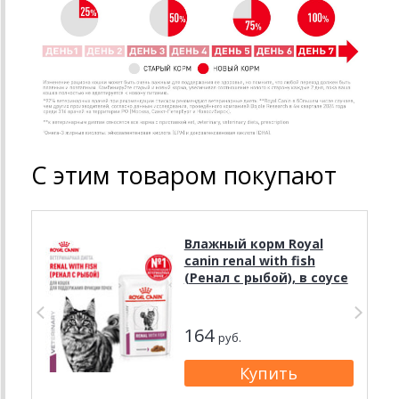
С этим товаром покупают
Влажный корм Royal
canin renal with fish
(Ренал с рыбой), в соусе
164
руб.