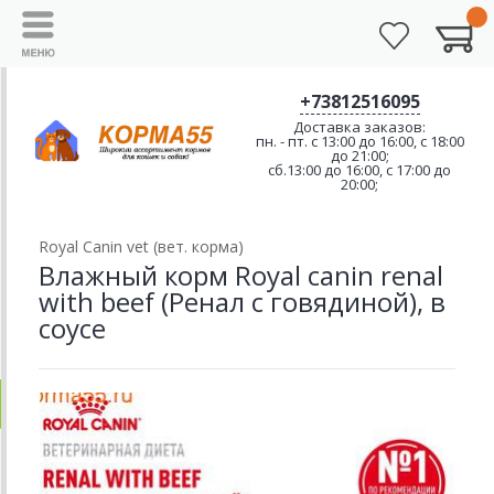
+73812516095
Доставка заказов:
пн. - пт. с 13:00 до 16:00, с 18:00
до 21:00;
сб.13:00 до 16:00, с 17:00 до
20:00;
Royal Canin vet (вет. корма)
Влажный корм Royal canin renal
with beef (Ренал с говядиной), в
соусе