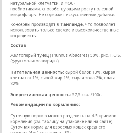
натуральной клетчатки, и ФОС-
пребиотиками,
способствующими росту полезной
микрофлоры.
Не содержит искусственные добавки.
Консервы производят в
Таиланде
, что позволяет
использовать только свежие и высококачественные
ингредиенты.
Состав
Желтоперый тунец (Thunnus Albacares) 50%, рис, F.O.S.
(фруктоолигосахариды).
Питательная ценность:
сырой белок 13%, сырая
клетчатка 1%, сырой жир 1%, сырая зола 2%, влага
82%.
Энергетическая ценность:
57,5 ккал/100г.
Рекомендации по кормлению:
Суточную порцию можно разделить на 4-5 приемов
кормления (см. таблицу на упаковке или на сайте).
Суточная норма для взрослых кошек среднего
размера (4 кг) составляет 80 г.