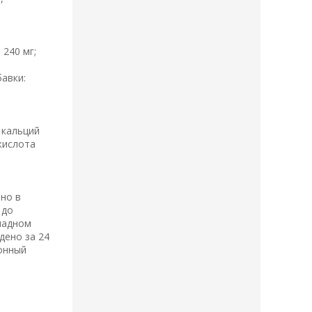
240 мг;
авки:
 кальций
кислота
но в
 до
хладном
дено за 24
ионный