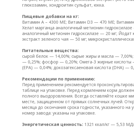
глюкозамин, хондроитин сульфат, юкка.
Пищевые добавки на кг:
Витамин А – 4300 МЕ; Витамин D3 — 470 МЕ; Витамин 
Хелат марганца аналогичный метионин гидроксилазе —
аналогичный метионин гидроксилазе — 20 мг; Йодат к
экстракт зеленого чая — 50 мг; микрокристаллическ
Питательные вещества:
сырой белок — 14,00%; сырые жиры и масла — 7,00%; 
— 0,25%; фосфор — 0,20%; Омега-3 жирные кислоты 
(EPA) — 0,04%; докозагексаеновая кислота (DHA) — 0
Рекомендации по применению:
Перед применением рекомендуется проконсультирова
таблице на упаковке. Перед кормлением корм долже
полного выздоровления. Всегда оставляйте кошке мис
месте, защищенном от прямых солнечных лучей. Откр
месяца до окончания срока годности, указанного на 
номер завода: указаны на упаковке.
Энергетическая ценность:
1321 ккал/кг — 5,53 МДж