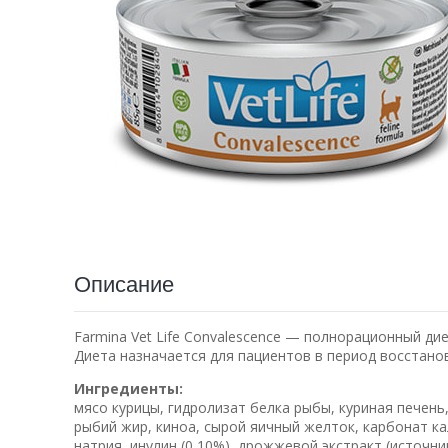
Описание
Farmina Vet Life Convalescence — полнорационный д
Диета назначается для пациентов в период восстано
Ингредиенты:
мясо курицы, гидролизат белка рыбы, куриная печень,
рыбий жир, киноа, сырой яичный желток, карбонат ка
натрия, инулин (0,10%), дрожжевой экстракт (источн