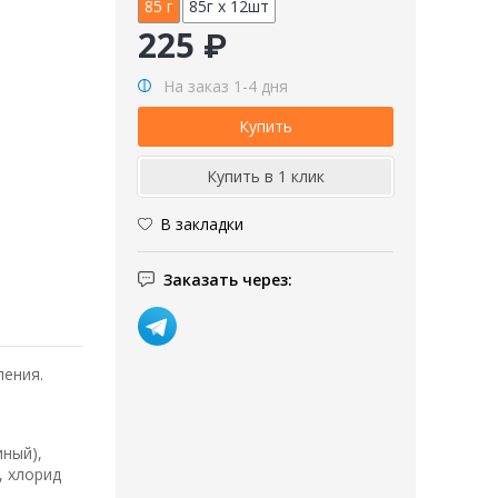
85 г
85г х 12шт
225 ₽
На заказ 1-4 дня
В закладки
Заказать через:
ления.
иный),
, хлорид
,