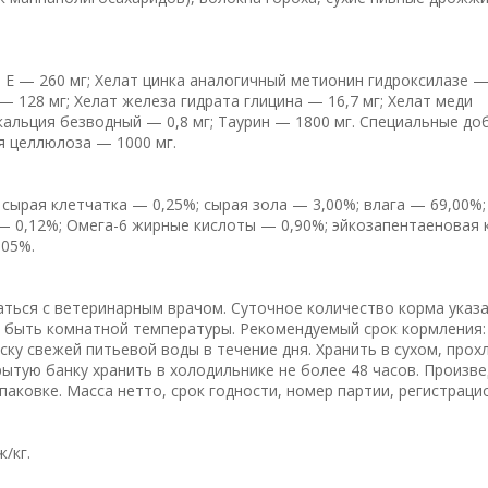
Е — 260 мг; Хелат цинка аналогичный метионин гидроксилазе — 
 128 мг; Хелат железа гидрата глицина — 16,7 мг; Хелат меди
альция безводный — 0,8 мг; Таурин — 1800 мг. Специальные доб
ая целлюлоза — 1000 мг.
сырая клетчатка — 0,25%; сырая зола — 3,00%; влага — 69,00%;
— 0,12%; Омега-6 жирные кислоты — 0,90%; эйкозапентаеновая 
,05%.
ться с ветеринарным врачом. Суточное количество корма указа
н быть комнатной температуры. Рекомендуемый срок кормления:
ку свежей питьевой воды в течение дня. Хранить в сухом, про
ытую банку хранить в холодильнике не более 48 часов. Произве
упаковке. Масса нетто, срок годности, номер партии, регистрац
/кг.