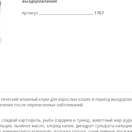
выздоровления
Артикул
1767
иетический влажный корм для взрослых кошек в период выздоров
вления после перенесенных заболеваний.
 сладкий картофель, рыба (сардина и тунец), животный жир (кур
льция, льняное масло, хлорид калия, дигидрат сульфата кальция
ик маннанолигосахаридов), волокна гороха, сухие пивные дрожжи