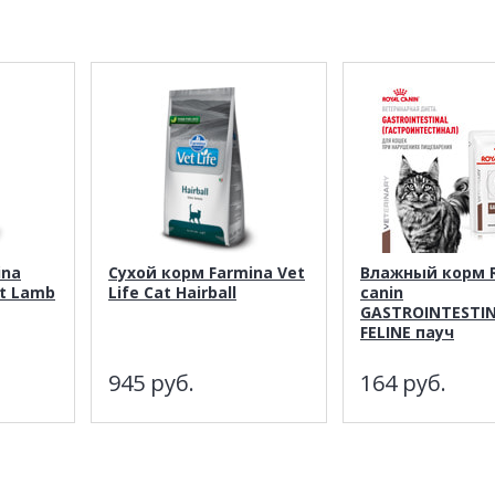
ina
Сухой корм Farmina Vet
Влажный корм R
at Lamb
Life Cat Hairball
canin
GASTROINTESTI
FELINE пауч
945
руб.
164
руб.