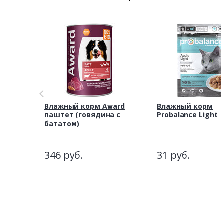
Влажный корм Award
Влажный корм
паштет (говядина с
Probalance Light
бататом)
346
руб.
31
руб.