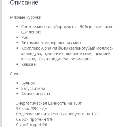
Описание
Мясные кусочки:
Свежее мясо и субпродукты - 90% (в том числе
цыпленок)
Рис
Витаминно-минеральная смесь
Комплекс AlphaPet®BIO (зеленогубый моллюск,
календула, одуванчик, льняное семя, цикорий,
клюква, Юкка Шидигера, розмарин)
Клюква
Соус:
Бульон
Загустители
Аминокислоты
Энергетическая ценность на 100г:
93 ккал/390 кДж
Содержание питательных веществ на 1 кг:
Сырой протеин 9%
Сырой жир 4,4%