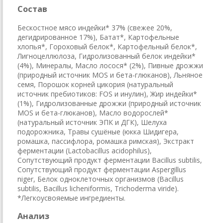
Состав
Бескостное мясо индейки* 37% (свежее 20%,
дегидрированное 17%), Батат*, Картофельные
хлопья*, Гороховый белок*, Картофельный белок*,
Лигноцеллюлоза, Гидролизованный белок индейки*
(4%), Минералы, Масло лосося* (2%), Пивные дрожжи
(природный источник MOS и бета-глюканов), Льняное
семя, Порошок корней цикория (натуральный
источник пребиотиков: FOS и инулин), Жир индейки*
(1%), Гидролизованные дрожжи (природный источник
MOS и бета-глюканов), Масло водорослей*
(натуральный источник ЭПК и ДГК), Шелуха
подорожника, Травы сушёные (юкка Шидигера,
ромашка, пассифлора, ромашка римская), Экстракт
ферментации (Lactobacillus acidophilus),
Сопутствующий продукт ферментации Bacillus subtilis,
Сопутствующий продукт ферментации Aspergillus
niger, Белок одноклеточных организмов (Bacillus
subtilis, Bacillus licheniformis, Trichoderma viride).
*Легкоусвояемые ингредиенты.
Анализ