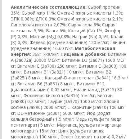
Аналитические составляющие:
Сырой протеин
35%; Сырой жир 11%; Омега-3 жирные кислоты 1,3%;
ЭПК 0,08%; ДГК 0,3%; Омега-6 жирные кислоты 2,1%;
Линолевая кислота 2,07%; Сырая зола 8%; Сырая
клетчатка 5,5%; Влага 6%; Кальций (Са) 1%; Фосфор
(P) 0,8%; Магний (Mg) 0,08%; Натрий (Na) 0,5%; Калий
(K) 0,8%; Железо (среднее значение) 120 мг/кг; Глицин
(среднее значение) 16,60 г/кг.
Метаболическая
энергия:
3681 ккал/кг.
Пищевые добавки:
Витамин
A (3a672a) 20000 МЕ/кг; Витамин D3 (3а671) 1500 МЕ/
кг; Витамин Е (3а700) 250 мг/кг; Витамин C (3a300) 100
мг/кг; Витамин B1 (3a821) 10 мг/кг; Витамин B2
(3a825i) 8 мг/кг; Кальций-D-пантотенат (3a841) 16,3 мг/
кг; Витамин B6 (3a831) 8 мг/кг; Витамин B12
(цианокобаламин) 0,05 мг/кг; Ниацинамид (3a315) 80
мг/кг; Фолиевая кислота (3a316) 5 мг/кг; Биотин
(3a880) 0,2 мг/кг; Таурин (3a370) 1500 мг/кг; Хлорид
холина (3a890) 2000 мг/кг; L-Карнитин (3a910) 100 мг/
кг; DL-метионин (3c301) 5000 мг/кг; Йод (иодат
кальция безводный) 1,5 мг/кг; Медь (сульфата меди
пентагидрат) 5 мг/кг; Марганец (сульфата марганца
моногидрат) 15 мг/кг; Цинк (сульфата цинка
моногидрат) 100 мг/кг; Селен (селенит натрия) 0,2 мг/