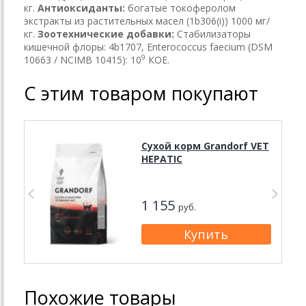
кг.
Антиоксиданты:
богатые токоферолом
экстракты из растительных масел (1b306(i)) 1000 мг/
кг.
Зоотехнические добавки:
Стабилизаторы
кишечной флоры: 4b1707, Enterococcus faecium (DSM
9
10663 / NCIMB 10415): 10
КОЕ.
С этим товаром покупают
Сухой корм Grandorf VET
HEPATIC
1 155
руб.
Похожие товары