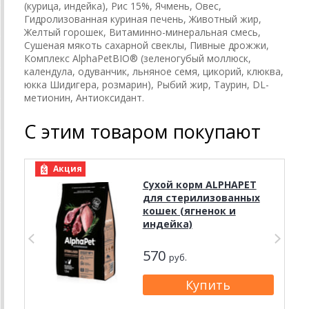
(курица, индейка), Рис 15%, Ячмень, Овес,
Гидролизованная куриная печень, Животный жир,
Желтый горошек, Витаминно-минеральная смесь,
Сушеная мякоть сахарной свеклы, Пивные дрожжи,
Комплекс AlphaPetBIO® (зеленогубый моллюск,
календула, одуванчик, льняное семя, цикорий, клюква,
юкка Шидигера, розмарин), Рыбий жир, Таурин, DL-
метионин, Антиоксидант.
С этим товаром покупают
Акция
Сухой корм ALPHAPET
для стерилизованных
кошек (ягненок и
индейка)
570
руб.