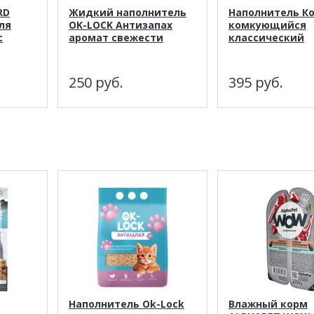
RD
Жидкий наполнитель
Наполнитель К
ля
OK-LOCK Антизапах
комкующийся
с
аромат свежести
классический
250
руб.
395
руб.
Наполнитель Ok-Lock
Влажный корм