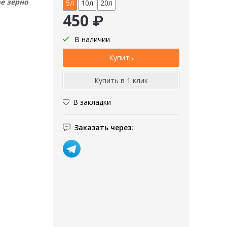
е зерно
5л
10л
20л
450 ₽
В наличии
В закладки
Заказать через: