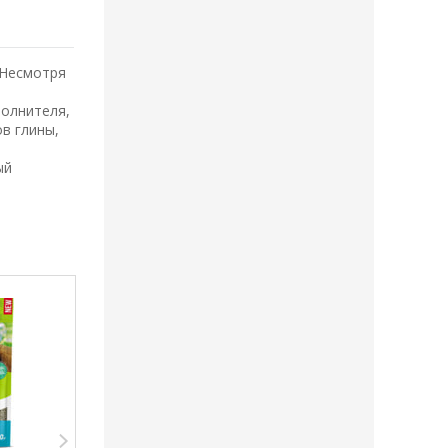
 Несмотря
полнителя,
в глины,
ый