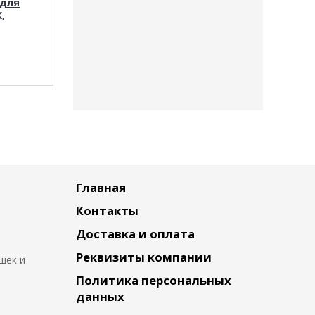
для
AlphaPet WOW ягненка
SPECIAL CARE Ur
,
и тушеная морковь в
"мясное пюре"
соусе
68
руб.
169
руб.
Главная
Контакты
Доставка и оплата
Реквизиты компании
шек и
Политика персональных
данных