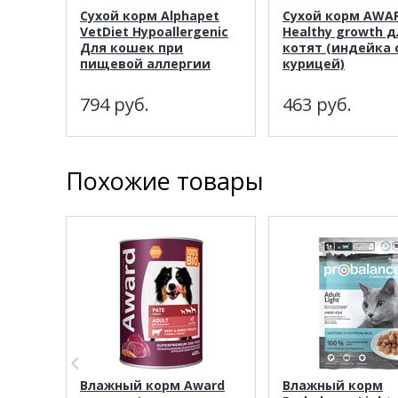
Сухой корм Alphapet
Сухой корм AWA
VetDiet Hypoallergenic
Healthy growth д
Для кошек при
котят (индейка 
пищевой аллергии
курицей)
794
руб.
463
руб.
Похожие товары
Влажный корм Award
Влажный корм