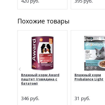
420
руб.
395
руб.
Похожие товары
Влажный корм Award
Влажный корм
паштет (говядина с
Probalance Light
бататом)
346
руб.
31
руб.