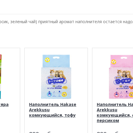
рсик, зеленый чай) приятный аромат наполнителя остается надо
тяра
Наполнитель Hakase
Наполнитель H
Arekkusu
Arekkusu
комкующийся, тофу
комкующийся, 
персиком