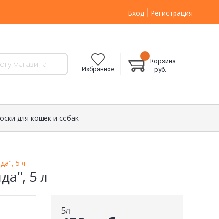
Вход
Регистрация
Корзина
Избранное
руб.
оски для кошек и собак
а", 5 л
а", 5 л
5л