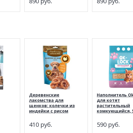
890
руб.
890
руб.
Деревенские
Наполнитель Ok
лакомства для
для котят
щенков: колечки из
растительный
индейки с рисом
комкующийся, 
410
руб.
590
руб.