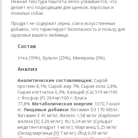
Нежная текстура паштета легко усваивается, что
делает его подходящим для щенков, взрослых и
пожилых собак.
Продукт не содержит зерна, сои и искусственных
добавок, что гарантирует безопасность и пользу для
здоровья вашего любимца.
Состав
Утка (70%), Бульон (25%), Минералы (5%).
Анализ
Аналитические составляющие:
Сырой
протеин 8,1%; Сырой жир 7%; Сырая зола 2,8%;
Сырая клетчатка 0,3%; Кальций (Са) 519 мг/100
г; Фосфор (P) 294 мг/100 г; Влага
77,8%.
Метаболическая энергия:
1072,7 ккал/
кг.
Пищевые добавки:
Витамин D3 170 МЕ/кг;
Витамин E 41 мг/кг; Железо 1,58 мг/кг (Карбонат
железа [II] 3,29 мг/кг); RU 0,24 мг/кг (Сульфат
меди пентагидрат 1 мг/кг); Марганец 5,25 мг/кг
(Оксид марганца [II] 7 мг/кг); Йод 0,09 мг/кг