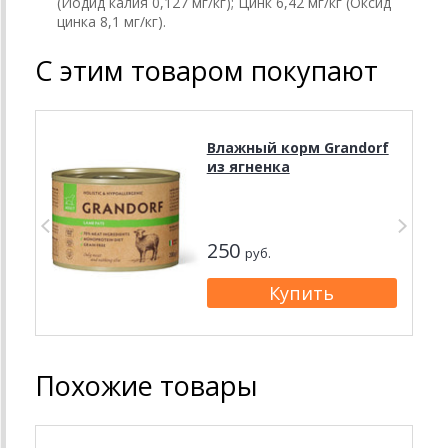
(Йодид калия 0,127 мг/кг); Цинк 6,42 мг/кг (Оксид
цинка 8,1 мг/кг).
С этим товаром покупают
Влажный корм Grandorf
из ягненка
250
руб.
Похожие товары