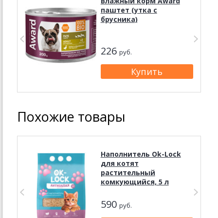
Влажный корм Award
паштет (утка с
брусника)
226
руб.
Похожие товары
Наполнитель Ok-Lock
для котят
растительный
комкующийся, 5 л
590
руб.