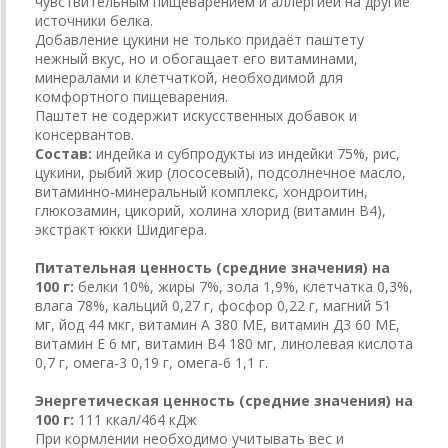
чувствительным пищеварением и аллергией на другие
источники белка.
Добавление цукини не только придаёт паштету
нежный вкус, но и обогащает его витаминами,
минералами и клетчаткой, необходимой для
комфортного пищеварения.
Паштет не содержит искусственных добавок и
консервантов.
Состав:
индейка и субпродукты из индейки 75%, рис,
цукини, рыбий жир (лососевый), подсолнечное масло,
витаминно-минеральный комплекс, хондроитин,
глюкозамин, цикорий, холина хлорид (витамин В4),
экстракт юкки Шидигера.
Питательная ценность (средние значения) на
100 г:
белки 10%, жиры 7%, зола 1,9%, клетчатка 0,3%,
влага 78%, кальций 0,27 г, фосфор 0,22 г, магний 51
мг, йод 44 мкг, витамин А 380 МЕ, витамин Д3 60 МЕ,
витамин Е 6 мг, витамин В4 180 мг, линолевая кислота
0,7 г, омега-3 0,19 г, омега-6 1,1 г.
Энергетическая ценность (средние значения) на
100 г:
111 ккал/464 кДж
При кормлении необходимо учитывать вес и