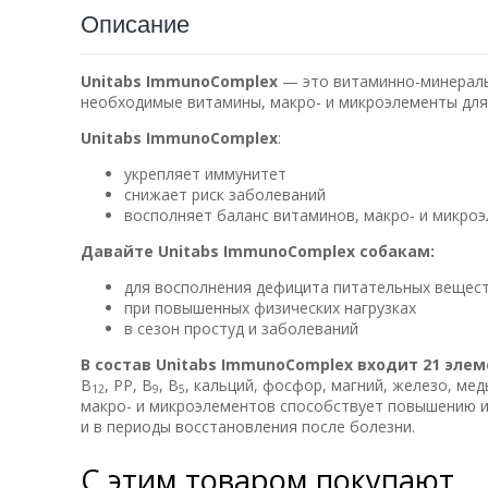
Описание
Unitabs ImmunoComplex
— это витаминно-минераль
необходимые витамины, макро- и микроэлементы для
Unitabs ImmunoComplex
:
укрепляет иммунитет
снижает риск заболеваний
восполняет баланс витаминов, макро- и микро
Давайте Unitabs ImmunoComplex собакам:
для восполнения дефицита питательных вещест
при повышенных физических нагрузках
в сезон простуд и заболеваний
В состав Unitabs ImmunoComplex входит 21 эле
В
, РР, В
, В
, кальций, фосфор, магний, железо, мед
12
9
5
макро- и микроэлементов способствует повышению и
и в периоды восстановления после болезни.
С этим товаром покупают