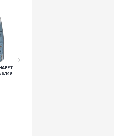
HAPET
Сухой корм ALPHAPET
Влажный корм
Белая
для собак мелких
ALPHAPET WOW
пород (ягненок и рис)
собак (ЯГНЕНО
ТУШЕНАЯ МОРК
590
руб.
75
руб.