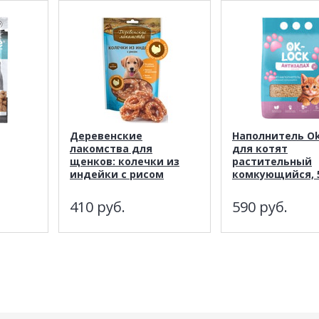
Деревенские
Наполнитель Ok
лакомства для
для котят
щенков: колечки из
растительный
индейки с рисом
комкующийся, 
410
руб.
590
руб.