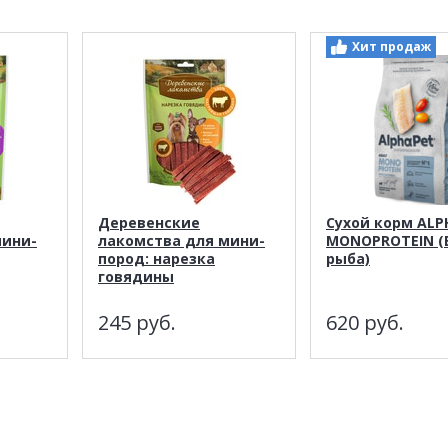
Хит продаж
Деревенские
Сухой корм ALP
мини-
лакомства для мини-
MONOPROTEIN (
пород: нарезка
рыба)
говядины
245
руб.
620
руб.