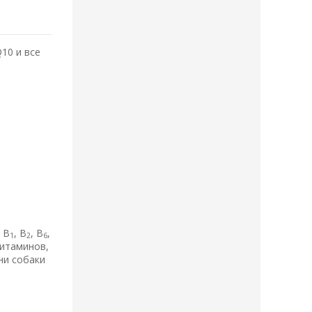
10 и все
, В
, В
, В
,
1
2
6
витаминов,
ни собаки