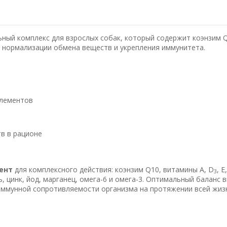
ный комплекс для взрослых собак, который содержит коэнзим Q
 нормализации обмена веществ и укрепления иммунитета.
элементов
в в рационе
мент
для комплексного действия:
коэнзим Q10, витамины А, D
, Е
3
ь, цинк, йод, марганец, омега-6 и омега-3. Оптимальный баланс 
ммунной сопротивляемости организма на протяжении всей жиз