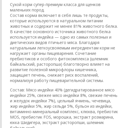
Сухой корм супер-премиум класса для щенков
маленьких пород.
Состав корма включает в себя лишь те продукты,
которые используются в натуральном питании
животных и содержит не менее 81% животного белка.
В качестве основного источника животного белка
используется индейка — одно из самых полезных и
диетических видов птичьего мяса. Благодаря
натуральным легкоусвояемым ингредиентам корм не
нагружает органы пищеварения. Сочетание
пребиотиков и особого фитокомплекса (шлемник
байкальский, расторопша) благотворно влияет на
развитие полезной микрофлоры кишечника,
защищает печень, снижает риск воспалений,
нормализуя работу пищеварительной системы.
Состав: Мясо индейки 40% (дегидратированное мясо
индейки 25%, свежее мясо индейки 8%, свежие печень
и желудок индейки 7%), цельный ячмень, чечевица,
жир индейки 5%, жир сельди 5%, бульон из индейки,
витаминно-минеральный комплекс, клюква, пребиотик
MOS, пребиотик FOS, морошка, экстракт розмарина,
юкка Шидигера, экстракт расторопши, шлемник
байкальский.